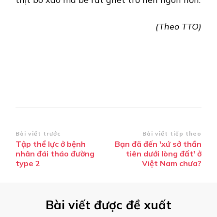
(Theo TTO)
Điều
Bài viết trước
Bài viết tiếp theo
Tập thể lực ở bệnh
Bạn đã đến 'xứ sở thần
hướng
nhân đái tháo đường
tiên dưới lòng đất' ở
bài
type 2
Việt Nam chưa?
viết
Bài viết được đề xuất