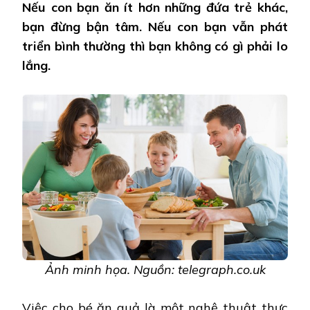
Nếu con bạn ăn ít hơn những đứa trẻ khác,
LÀM
CHO
bạn đừng bận tâm. Nếu con bạn vẫn phát
TRẺ
triển bình thường thì bạn không có gì phải lo
HẾT
BIẾNG
lắng.
ĂN
Ảnh minh họa. Nguồn: telegraph.co.uk
Việc cho bé ăn quả là một nghệ thuật thực