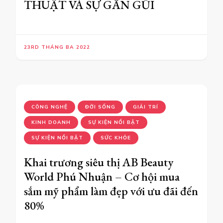
THUẬT VÀ SỰ GẦN GŨI
23RD THÁNG BA 2022
CÔNG NGHỆ
ĐỜI SỐNG
GIẢI TRÍ
KINH DOANH
SỰ KIỆN NỔI BẬT
SỰ KIỆN NỔI BẬT
SỨC KHỎE
Khai trương siêu thị AB Beauty
World Phú Nhuận – Cơ hội mua
sắm mỹ phẩm làm đẹp với ưu đãi đến
80%