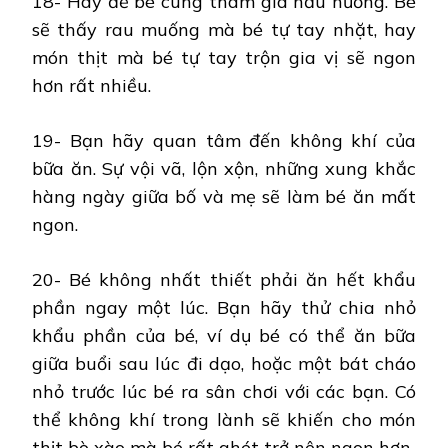
18- Hãy để bé cùng tham gia nấu nướng. Bé
sẽ thấy rau muống mà bé tự tay nhặt, hay
món thịt mà bé tự tay trộn gia vị sẽ ngon
hơn rất nhiều.
19- Bạn hãy quan tâm đến không khí của
bữa ăn. Sự vội vã, lộn xộn, những xung khắc
hàng ngày giữa bố và mẹ sẽ làm bé ăn mất
ngon.
20- Bé không nhất thiết phải ăn hết khẩu
phần ngay một lúc. Bạn hãy thử chia nhỏ
khẩu phần của bé, ví dụ bé có thể ăn bữa
giữa buổi sau lúc đi dạo, hoặc một bát cháo
nhỏ trước lúc bé ra sân chơi với các bạn. Có
thể không khí trong lành sẽ khiến cho món
thịt bò xào mà bé rất ghét trở nên ngon hơn.