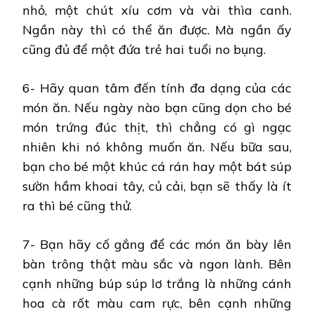
nhỏ, một chút xíu cơm và vài thìa canh.
Ngần này thì có thể ăn được. Mà ngần ấy
cũng đủ để một đứa trẻ hai tuổi no bụng.
6- Hãy quan tâm đến tính đa dạng của các
món ăn. Nếu ngày nào bạn cũng dọn cho bé
món trứng đúc thịt, thì chẳng có gì ngạc
nhiên khi nó không muốn ăn. Nếu bữa sau,
bạn cho bé một khúc cá rán hay một bát súp
sườn hầm khoai tây, củ cải, bạn sẽ thấy là ít
ra thì bé cũng thử.
7- Bạn hãy cố gắng để các món ăn bày lên
bàn trông thật màu sắc và ngon lành. Bên
cạnh những búp súp lơ trắng là những cánh
hoa cà rốt màu cam rực, bên cạnh những