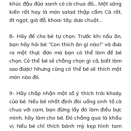
khúc đậu đũa xanh có cà chua đỏ… Một sáng
kiến rất hay là món salad thập cẩm: Cà rốt,
ớt ngọt, giá đỗ, khoai tây, dưa chuột…
8- Hãy để cho bé tự chọn. Trước khi nấu ăn,
bạn hãy hỏi bé: “Con thích ăn gì nào?” và đưa
ra một thực đơn mà bạn có thể làm để bé
chọn. Có thể bé sẽ chẳng chọn gì cả, biết làm
sao được! Nhưng cũng có thể bé sẽ thích một
món nào đó.
9- Hãy chấp nhận một số ý thích trái khoáy
của bé. Nếu bé nhất định đòi uống sinh tố cà
chua với cam, bạn đừng lấy đó làm điều bực
mình, hãy làm cho bé. Đó chẳng qua là khẩu
vị. Nếu bé chỉ thích bánh mỳ kẹp hình tam