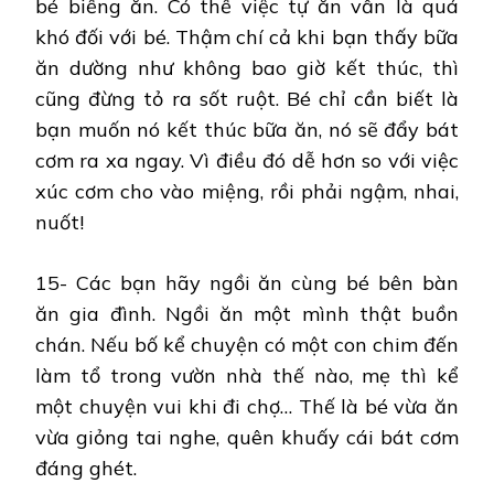
bé biếng ăn. Có thể việc tự ăn vẫn là quá
khó đối với bé. Thậm chí cả khi bạn thấy bữa
ăn dường như không bao giờ kết thúc, thì
cũng đừng tỏ ra sốt ruột. Bé chỉ cần biết là
bạn muốn nó kết thúc bữa ăn, nó sẽ đẩy bát
cơm ra xa ngay. Vì điều đó dễ hơn so với việc
xúc cơm cho vào miệng, rồi phải ngậm, nhai,
nuốt!
15- Các bạn hãy ngồi ăn cùng bé bên bàn
ăn gia đình. Ngồi ăn một mình thật buồn
chán. Nếu bố kể chuyện có một con chim đến
làm tổ trong vườn nhà thế nào, mẹ thì kể
một chuyện vui khi đi chợ… Thế là bé vừa ăn
vừa giỏng tai nghe, quên khuấy cái bát cơm
đáng ghét.