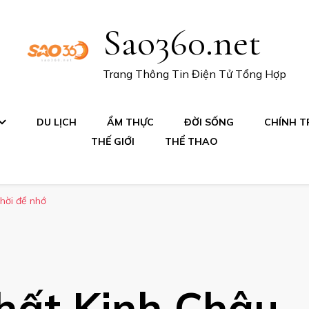
Sao360.net
Trang Thông Tin Điện Tử Tổng Hợp
DU LỊCH
ẨM THỰC
ĐỜI SỐNG
CHÍNH TR
THẾ GIỚI
THỂ THAO
hời để nhớ
ất Kinh Châu – 