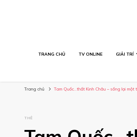
TRANG CHỦ
TV ONLINE
GIẢI TRÍ
Trang chủ
Tam Quốc…thất Kinh Châu – sống lại một t
THẺ
Tam Quốc…th