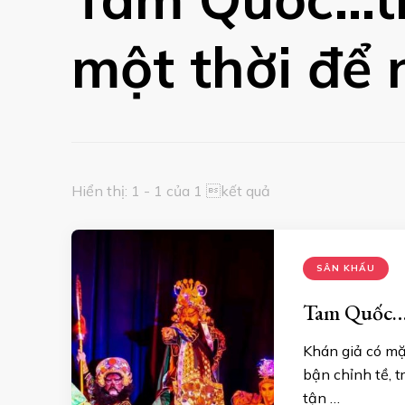
một thời để 
Hiển thị: 1 - 1 của 1 kết quả
SÂN KHẤU
Tam Quốc…t
Khán giả có mặt
bận chỉnh tề, t
tận …