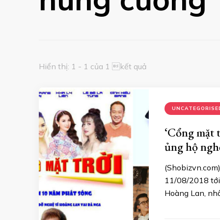
Hiển thị: 1 - 1 của 1 kết quả
UNCATEGORISE
‘Cổng mặt t
ủng hộ ngh
(Shobizvn.com)
11/08/2018 tới
Hoàng Lan, nhâ