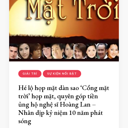
GIẢI TRÍ
SỰ KIỆN NỔI BẬT
Hé lộ họp mặt dàn sao ‘Cổng mặt
trời’ họp mặt, quyên góp tiền
ủng hộ nghệ sĩ Hoàng Lan –
Nhân dịp kỷ niệm 10 năm phát
sóng