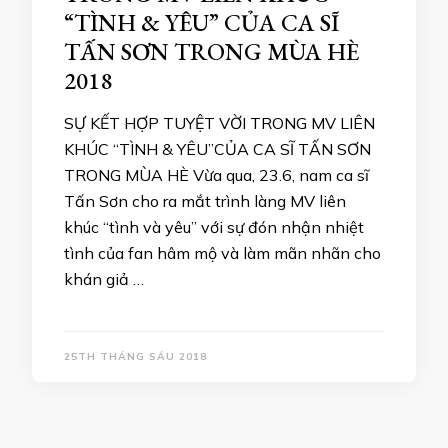
“TÌNH & YÊU” CỦA CA SĨ
TẤN SƠN TRONG MÙA HÈ
2018
SỰ KẾT HỢP TUYỆT VỜI TRONG MV LIÊN
KHÚC “TÌNH & YÊU”CỦA CA SĨ TẤN SƠN
TRONG MÙA HÈ Vừa qua, 23.6, nam ca sĩ
Tấn Sơn cho ra mắt trình làng MV liên
khúc “tình và yêu” với sự đón nhận nhiệt
tình của fan hâm mộ và làm mãn nhãn cho
khán giả …
25TH THÁNG SÁU 2018