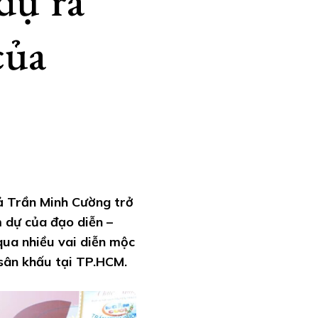
dự ra
của
ả Trần Minh Cường trở
m dự của đạo diễn –
qua nhiều vai diễn mộc
sân khấu tại TP.HCM.