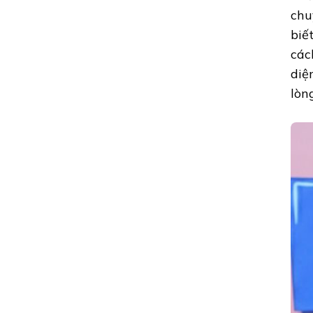
chu
biế
các
diệ
lòn