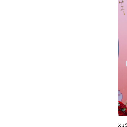
DỰ
RA
MẮT
SÁCH
“NGẪM
–
CƯỜI”
CỦA
TRẦN
MINH
CƯỜNG
Xuấ