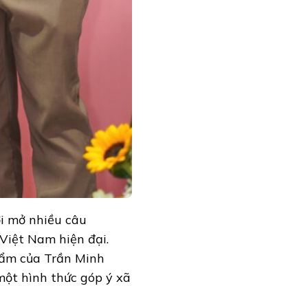
i mở nhiều câu
 Việt Nam hiện đại.
hẩm của Trần Minh
t hình thức góp ý xã