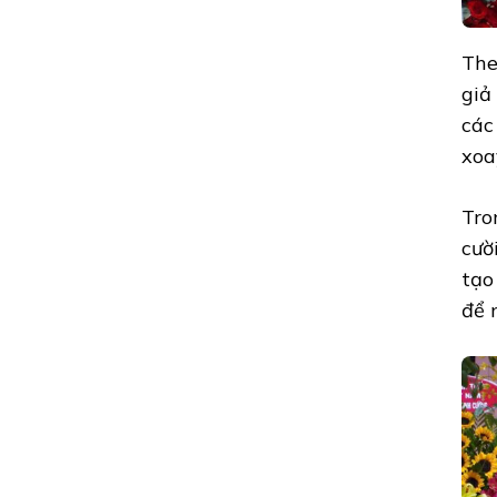
The
giả
các
xoa
Tro
cườ
tạo
để 