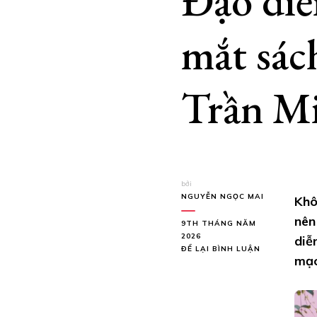
Đạo diễ
mắt sác
Trần M
bởi
NGUYỄN NGỌC MAI
Khô
nên
9TH THÁNG NĂM
2026
diễ
TẠI
ĐỂ LẠI BÌNH LUẬN
mạc
ĐẠO
DIỄN
LÊ
NGỌC
TƯỞNG