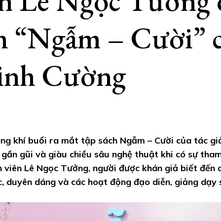
n Lê Ngọc Tưởng 
h “Ngẫm – Cười” 
inh Cường
ng khí buổi ra mắt tập sách Ngẫm – Cười của tác gi
 gần gũi và giàu chiều sâu nghệ thuật khi có sự tha
n viên Lê Ngọc Tưởng, người được khán giả biết đến 
, duyên dáng và các hoạt động đạo diễn, giảng dạy 