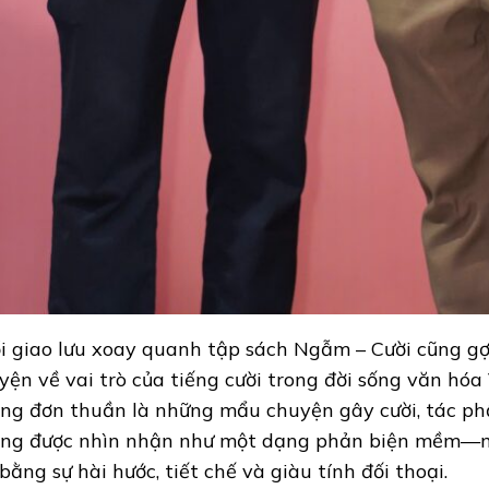
i giao lưu xoay quanh tập sách Ngẫm – Cười cũng gợ
yện về vai trò của tiếng cười trong đời sống văn hóa
ng đơn thuần là những mẩu chuyện gây cười, tác p
ng được nhìn nhận như một dạng phản biện mềm—mộ
 bằng sự hài hước, tiết chế và giàu tính đối thoại.