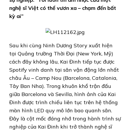
ĐỘNG
nghệ sĩ Việt có thể vươn xa – chạm đến bất
VỀ
BỐ
kỳ ai”
Sau khi cùng Ninh Dương Story xuất hiện
tại Quảng trường Thời Đại (New York, Mỹ)
cách đây không lâu, Kai Đinh tiếp tục được
Spotify vinh danh tại sân vận động lớn nhất
châu Âu – Camp Nou (Barcelona, Catalonia,
Tây Ban Nha). Trong khuôn khổ trận đấu
giữa Barcelona và Sevilla, hình ảnh của Kai
Đinh được trình chiếu liên tục trên hệ thống
màn hình LED quy mô lớn bao quanh sân.
Đây là cột mốc đáng nhớ trong hành trình sự
nghiệp của Kai Đinh khi trở thành nghệ sĩ