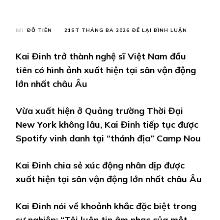
TẠI
bởi
ĐỖ TIÊN
21ST THÁNG BA 2026
ĐỂ LẠI BÌNH LUẬN
KAI
ĐINH
Kai Đinh trở thành nghệ sĩ Việt Nam đầu
LÀ
NGHỆ
tiên có hình ảnh xuất hiện tại sân vận động
SĨ
lớn nhất châu Âu
VIỆT
ĐẦU
TIÊN
Vừa xuất hiện ở Quảng trường Thời Đại
ĐƯỢC
VINH
New York không lâu, Kai Đinh tiếp tục được
DANH
Spotify vinh danh tại “thánh địa” Camp Nou
TẠI
“THÁNH
ĐỊA”
BÓNG
Kai Đinh chia sẻ xúc động nhân dịp được
ĐÁ
xuất hiện tại sân vận động lớn nhất châu Âu
THẾ
GIỚI,
CHIA
Kai Đinh nói về khoảnh khắc đặc biệt trong
SẺ
XÚC
sự nghiệp: “Tôi luôn tin âm nhạc của một