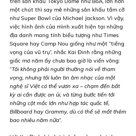
trên sân khấu Tokyo Dome như BoA, lớn hơn
một chút thì say mê những sân khấu tầm cỡ
như Super Bowl của Michael Jackson. Vì vậy,
việc hình ảnh của mình xuất hiện tại những
địa danh mang tính biểu tượng như Times
Square hay Camp Nou giống như một “tiếng
vọng của vũ trụ”, nhắc Kai Đinh rằng những
giấc mơ năm ấy chưa bao giờ là viển vông:
“
Tôi không phải người thường nói về tham
vọng, nhưng tôi luôn tin âm nhạc của một
nghệ sĩ Việt có thể vươn xa – chạm đến bất
kỳ ai cần được an ủi, và từng bước tiến tới
những cột mốc lớn như hợp tác quốc tế,
Billboard hay Grammy, dù có thể sẽ mất thêm
bao nhiêu năm nữa
”.