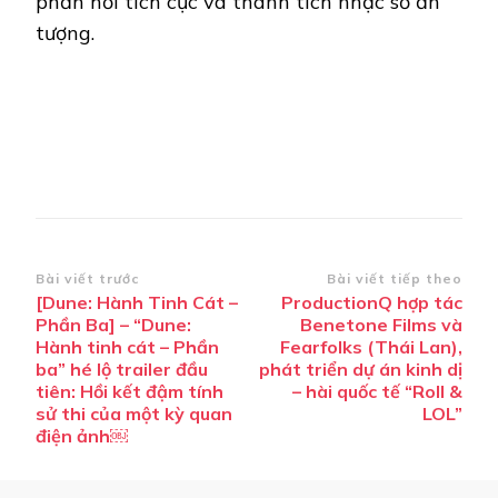
phản hồi tích cực và thành tích nhạc số ấn
tượng.
Điều
Bài viết trước
Bài viết tiếp theo
[Dune: Hành Tinh Cát –
ProductionQ hợp tác
hướng
Phần Ba] – “Dune:
Benetone Films và
bài
Hành tinh cát – Phần
Fearfolks (Thái Lan),
ba” hé lộ trailer đầu
phát triển dự án kinh dị
viết
tiên: Hồi kết đậm tính
– hài quốc tế “Roll &
sử thi của một kỳ quan
LOL”
điện ảnh￼