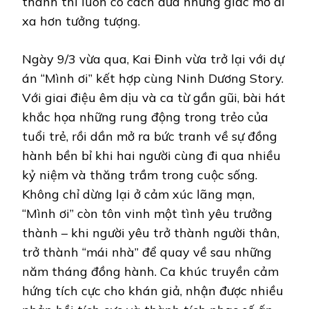
thành thì luôn có cách đưa những giấc mơ đi
xa hơn tưởng tượng.
Ngày 9/3 vừa qua, Kai Đinh vừa trở lại với dự
án “Mình ơi” kết hợp cùng Ninh Dương Story.
Với giai điệu êm dịu và ca từ gần gũi, bài hát
khắc họa những rung động trong trẻo của
tuổi trẻ, rồi dần mở ra bức tranh về sự đồng
hành bền bỉ khi hai người cùng đi qua nhiều
kỷ niệm và thăng trầm trong cuộc sống.
Không chỉ dừng lại ở cảm xúc lãng mạn,
“Mình ơi” còn tôn vinh một tình yêu trưởng
thành – khi người yêu trở thành người thân,
trở thành “mái nhà” để quay về sau những
năm tháng đồng hành. Ca khúc truyền cảm
hứng tích cực cho khán giả, nhận được nhiều