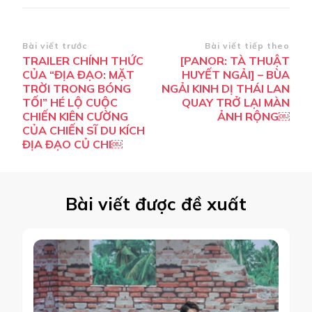
Điều
Bài viết trước
Bài viết tiếp theo
TRAILER CHÍNH THỨC
[PANOR: TÀ THUẬT
hướng
CỦA “ĐỊA ĐẠO: MẶT
HUYẾT NGẢI] – BÙA
bài
TRỜI TRONG BÓNG
NGẢI KINH DỊ THÁI LAN
TỐI” HÉ LỘ CUỘC
QUAY TRỞ LẠI MÀN
viết
CHIẾN KIÊN CƯỜNG
ẢNH RỘNG￼
CỦA CHIẾN SĨ DU KÍCH
ĐỊA ĐẠO CỦ CHI￼
Bài viết được đề xuất