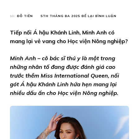
TẠI
bởi
ĐỖ TIÊN
5TH THÁNG BA 2025
ĐỂ LẠI BÌNH LUẬN
MINH
ANH
–
Tiếp nối Á hậu Khánh Linh, Minh Anh có
BÁC
SĨ
mang lại vẻ vang cho Học viện Nông nghiệp?
THÚ
Y
NHIỀU
Minh Anh – cô bác sĩ thú y là một trong
HOÀI
những nhân tố đang được đánh giá cao
BÃO
TRONG
trước thềm
Miss International Queen
, nối
CUỘC
gót Á hậu Khánh Linh hứa hẹn mang lại
THI
MISS
nhiều dấu ấn cho
Học viện Nông nghiệp
.
INTERNATI
QUEEN