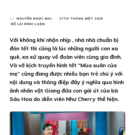
bởi
NGUYỄN NGỌC MAI
27TH THÁNG MỘT 2025
TẠI
ĐỂ LẠI BÌNH LUẬN
DIỄN
VIÊN
Với không khí nhộn nhịp , nhà nhà chuẩn bị
NHƯ
CHERRY:
đón tết thì cũng là lúc những người con xa
“NHÂN
quê, xa xứ quay về đoàn viên cùng gia đình.
VẬT
GIANG
Và vở kịch truyền hình tết “Mùa xuân của
TRONG
mẹ” cũng đang được nhiều bạn trẻ chú ý với
VỞ
KỊCH
nội dung và thông điệp đầy ý nghĩa qua hình
MÙA
XUÂN
ảnh nhân vật Giang đứa con gái út của bà
CỦA
Sáu Hoa do diễn viên Như Cherry thể hiện.
MẸ
TỪNG
LÀ
TÔI
CỦA
QUÁ
KHỨ.”