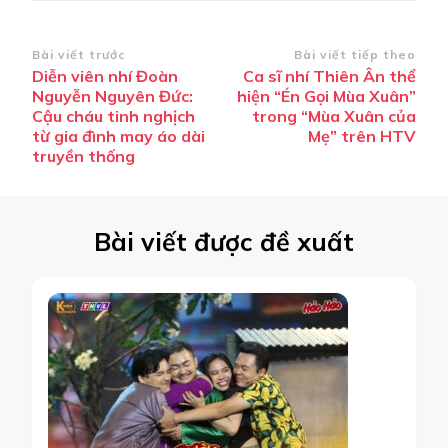
Điều
Bài viết trước
Bài viết tiếp theo
Diễn viên nhí Đoàn
Ca sĩ nhí Thiên Ân thể
hướng
Nguyễn Nguyên Đức:
hiện “Én Gọi Mùa Xuân”
bài
Cậu cháu tinh nghịch
trong “Mùa Xuân của
từ gia đình may áo dài
Mẹ” trên HTV
viết
truyền thống
Bài viết được đề xuất