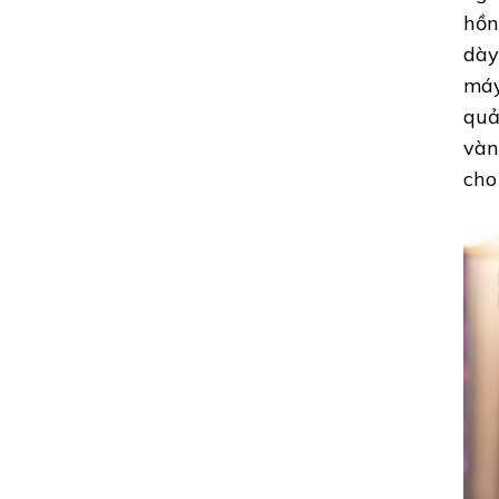
hồn
dày
máy
quả
vàn
cho