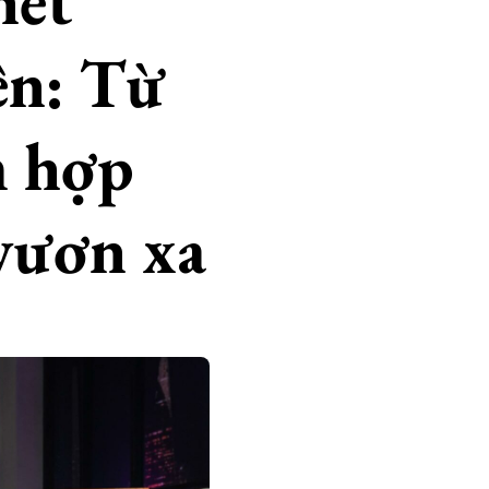
hết
ên: Từ
m hợp
 vươn xa