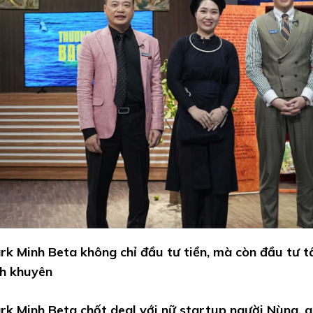
rk Minh Beta không chỉ đầu tư tiền, mà còn đầu tư 
h khuyên
rk Minh Beta chốt deal với nữ startup người Nùng, 