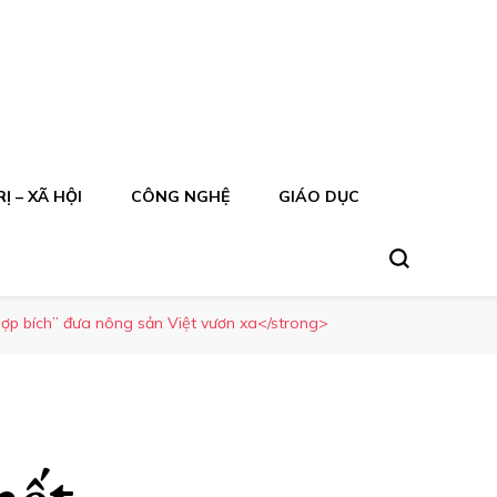
Ị – XÃ HỘI
CÔNG NGHỆ
GIÁO DỤC
hợp bích” đưa nông sản Việt vươn xa</strong>