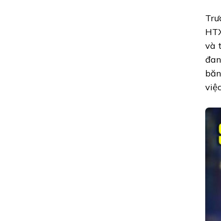
Trư
HTX
và 
đan
băn
việ