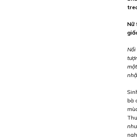
tre
Nữ 
giấ
Nổi
tượ
một
nhậ
Sin
bà 
mùa
Thư
như
ngh