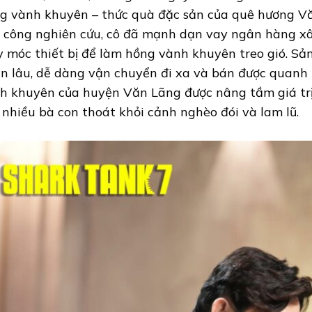
g vành khuyên – thức quà đặc sản của quê hương V
 công nghiên cứu, cô đã mạnh dạn vay ngân hàng x
 móc thiết bị để làm hồng vành khuyên treo gió. Sả
n lâu, dễ dàng vận chuyển đi xa và bán được quanh
h khuyên của huyện Văn Lãng được nâng tầm giá trị 
 nhiều bà con thoát khỏi cảnh nghèo đói và lam lũ.