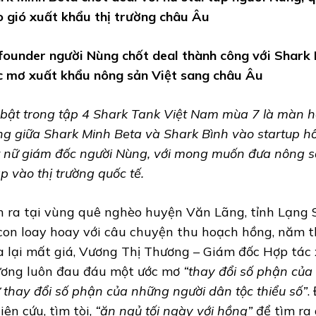
o gió xuất khẩu thị trường châu Âu
founder người Nùng chốt deal thành công với Shark 
c mơ xuất khẩu nông sản Việt sang châu Âu
 bật trong tập 4 Shark Tank Việt Nam mùa 7 là màn h
ng giữa Shark Minh Beta và Shark Bình vào startup 
 nữ giám đốc người Nùng, với mong muốn đưa nông 
p vào thị trường quốc tế.
h ra tại vùng quê nghèo huyện Văn Lãng, tỉnh Lạng 
con loay hoay với câu chuyện thu hoạch hồng, năm 
 lại mất giá, Vương Thị Thương – Giám đốc Hợp tác
ơng luôn đau đáu một ước mơ
“thay đổi số phận củ
 thay đổi số phận của những người dân tộc thiểu số”
.
iên cứu, tìm tòi,
“ăn ngủ tối ngày với hồng”
để tìm ra 