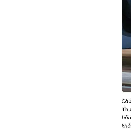
Câu
Thư
bằn
khắ