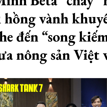
inh Beta “cháy” 
ì hồng vành khuy
he đến “song kiế
ưa nông sản Việt