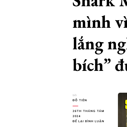
Shark M
mình v
lắng ng
bích” đ
bởi
ĐỖ TIÊN
26TH THÁNG TÁM
2024
TẠI
ĐỂ LẠI BÌNH LUẬN
SHARK