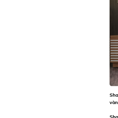
MINH
BETA
“CHÁY”
HẾT
MÌNH
VÌ
HỒNG
VÀNH
KHUYÊN:
TỪ
LẮNG
NGHE
ĐẾN
“SONG
KIẾM
HỢP
BÍCH”
ĐƯA
NÔNG
Sha
SẢN
VIỆT
vàn
VƯƠN
XA
Sha