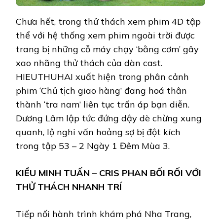
Chưa hết, trong thử thách xem phim 4D tập
thể với hệ thống xem phim ngoài trời được
trang bị những cỗ máy chạy ‘bằng cơm’ gây
xao nhãng thử thách của dàn cast.
HIEUTHUHAI xuất hiện trong phân cảnh
phim ‘Chủ tịch giao hàng’ đang hoá thân
thành ‘tra nam’ liên tục trấn áp bạn diễn.
Dương Lâm lập tức đứng dậy dè chừng xung
quanh, lộ nghi vấn hoảng sợ bị đột kích
trong tập 53 – 2 Ngày 1 Đêm Mùa 3.
KIỀU MINH TUẤN – CRIS PHAN BỐI RỐI VỚI
THỬ THÁCH NHANH TRÍ
Tiếp nối hành trình khám phá Nha Trang,