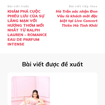
Điều
Bài viết trước
Bài viết tiếp theo
KHÁM PHÁ CUỘC
Hà Trần xác nhận Đen
hướng
PHIÊU LƯU CỦA SỰ
Vâu là khách mời đặc
bài
LÃNG MẠN VỚI
biệt tại Live Concert
HƯƠNG THƠM MỚI
Thiên Hà Tinh Khôi
viết
NHẤT TỪ RALPH
LAUREN – ROMANCE
EAU DE PARFUM
INTENSE
Bài viết được đề xuất