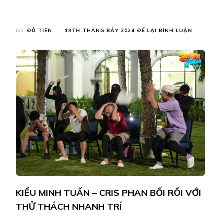
TẠI
bởi
ĐỖ TIÊN
19TH THÁNG BẢY 2024
ĐỂ LẠI BÌNH LUẬN
HIEUTHU
ĐỐI
ĐẦU
DƯƠNG
LÂM,
HOÁ
‘TRA
NAM’
LÀM
CÁC
ANH
EM
PHÁT
HOẢNG
KIỀU MINH TUẤN – CRIS PHAN BỐI RỐI VỚI
THỬ THÁCH NHANH TRÍ