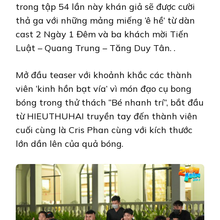
trong tập 54 lần này khán giả sẽ được cười
thả ga với những mảng miếng ‘ê hề’ từ dàn
cast 2 Ngày 1 Đêm và ba khách mời Tiến
Luật – Quang Trung – Tăng Duy Tân. .
Mở đầu teaser với khoảnh khắc các thành
viên ‘kinh hồn bạt vía’ vì món đạo cụ bong
bóng trong thử thách “Bé nhanh trí”, bắt đầu
từ HIEUTHUHAI truyền tay đến thành viên
cuối cùng là Cris Phan cùng với kích thước
lớn dần lên của quả bóng.