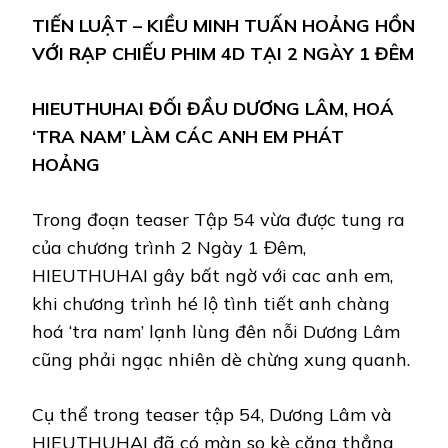
TIẾN LUẬT – KIỀU MINH TUẤN HOẢNG HỒN
VỚI RẠP CHIẾU PHIM 4D TẠI 2 NGÀY 1 ĐÊM
HIEUTHUHAI ĐỐI ĐẦU DƯƠNG LÂM, HOÁ
‘TRA NAM’ LÀM CÁC ANH EM PHÁT
HOẢNG
Trong đoạn teaser Tập 54 vừa được tung ra
của chương trình 2 Ngày 1 Đêm,
HIEUTHUHAI gây bất ngờ với cac anh em,
khi chương trình hé lộ tình tiết anh chàng
hoá ‘tra nam’ lạnh lùng đên nỗi Dương Lâm
cũng phải ngạc nhiên dè chừng xung quanh.
Cụ thể trong teaser tập 54, Dương Lâm và
HIEUTHUHAI đã có màn so kè căng thẳng