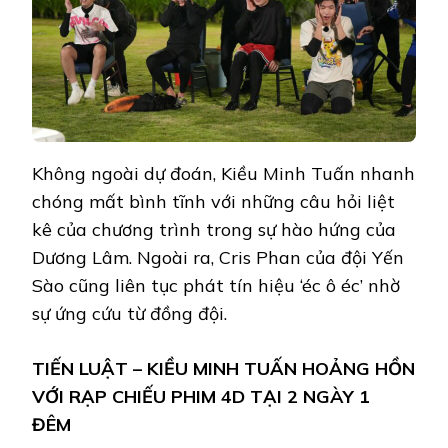
Không ngoài dự đoán, Kiều Minh Tuấn nhanh
chóng mất bình tĩnh với những câu hỏi liệt
kê của chương trình trong sự hào hứng của
Dương Lâm. Ngoài ra, Cris Phan của đội Yến
Sào cũng liên tục phát tín hiệu ‘éc ô éc’ nhờ
sự ứng cứu từ đồng đội.
TIẾN LUẬT – KIỀU MINH TUẤN HOẢNG HỒN
VỚI RẠP CHIẾU PHIM 4D TẠI 2 NGÀY 1
ĐÊM