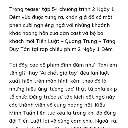
Trong teaser tập 54 chương trình 2 Ngày 1
Đêm vừa được tung ra, khán giả đã có một
phen cười nghiêng ngả với những khoảnh
khắc hoảng hồn của dàn cast và bộ ba
khách mời Tiến Luật – Quang Trung – Tăng
Duy Tân tại rap chiếu phim 2 Ngày 1 Đêm.
Tại đây, các bộ phim đình đám như “Taxi em
tên gì?” hay “Ai chết giơ tay” đều lần lượt
xuất hiện trên màn hình kèm theo đó là
những hiệu ứng ‘tương tác’ thật từ phía ekip
tổ chức. Đứng trước sự tập kích bất ngờ này
các thành viên vô cùng hoảng hốt, Kiều
Minh Tuấn liên tục kêu la trong khi đó đồng
đội Tiến Luật lại vô cùng cam chịu. Ngoài ra,