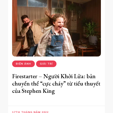
ĐIỆN ẢNH
GIẢI TRÍ
Firestarter – Người Khởi Lửa: bản
chuyển thể “cực cháy” từ tiểu thuyết
của Stephen King
17TH THÁNG NĂM 2022