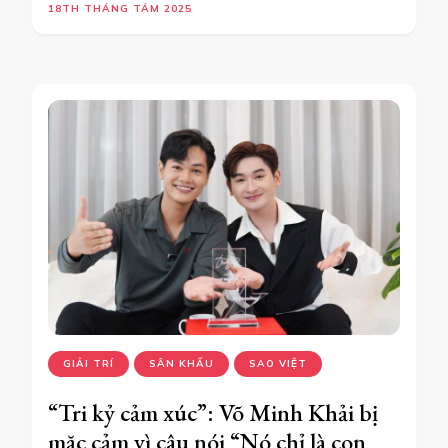
18TH THÁNG TÁM 2025
GIẢI TRÍ
SÂN KHẤU
SAO VIỆT
“Tri kỷ cảm xúc”: Võ Minh Khải bị
mặc cảm vì câu nói “Nó chỉ là con