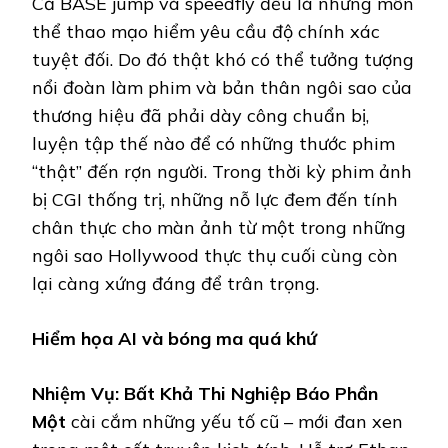
Cả BASE jump và speedfly đều là những môn
thể thao mạo hiểm yêu cầu độ chính xác
tuyệt đối. Do đó thật khó có thể tưởng tượng
nổi đoàn làm phim và bản thân ngôi sao của
thương hiệu đã phải dày công chuẩn bị,
luyện tập thế nào để có những thước phim
“thật” đến rợn người. Trong thời kỳ phim ảnh
bị CGI thống trị, những nỗ lực đem đến tính
chân thực cho màn ảnh từ một trong những
ngôi sao Hollywood thực thụ cuối cùng còn
lại càng xứng đáng để trân trọng.
Hiểm họa AI và bóng ma quá khứ
Nhiệm Vụ: Bất Khả Thi Nghiệp Báo Phần
Một
cài cắm những yếu tố cũ – mới đan xen