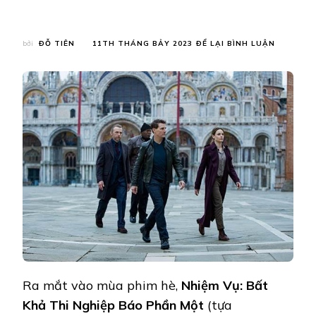
TẠI
bởi
ĐỖ TIÊN
11TH THÁNG BẢY 2023
ĐỂ LẠI BÌNH LUẬN
TOM
CRUISE
KHIẾN
KHÁN
GIẢ
“NÍN
THỞ”
BỞI
LOẠT
CẢNH
HÀNH
ĐỘNG
ĐỈNH
CAO
TRONG
NHIỆM
VỤ
BẤT
Ra mắt vào mùa phim hè,
Nhiệm Vụ: Bất
KHẢ
THI
Khả Thi Nghiệp Báo Phần Một
(tựa
7