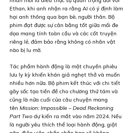
nhân mới là điều thực sự quan trọng đối với
Ethan, khi anh nhận ra rằng AI có ý định làm
hại anh thông qua bạn bè, người thân. Bộ
phim đạt được sự cân bằng tốt giữa mối đe
dọa mang tính toàn cầu và các cốt truyện
riêng lẻ, đảm bảo rằng không có nhân vật
nào bị lu mờ.
Tác phẩm hành động là một chuyến phiêu
lưu ly kỳ khiến khán giả nghẹt thở và muốn
nhiều hơn nữa. Bộ phim kết thúc với chi tiết
gây sốc tạo tiền đề cho chương thứ tám và
cũng là nửa cuối của câu chuyện mang
tên
Mission: Impossible – Dead Reckoning
Part Two
dự kiến ra mắt vào năm 2024. Nếu
là người yêu thích thể loại hành động, giật
gân, điệp viên, chắn chắn bạn sẽ không