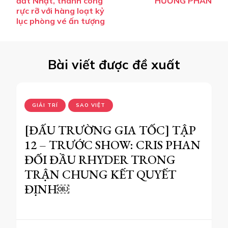
bài
đất Nhật, thành công
HƯƠNG PHẦN
rực rỡ với hàng loạt kỷ
viết
lục phòng vé ấn tượng
Bài viết được đề xuất
GIẢI TRÍ
SAO VIỆT
[ĐẤU TRƯỜNG GIA TỐC] TẬP
12 – TRƯỚC SHOW: CRIS PHAN
ĐỐI ĐẦU RHYDER TRONG
TRẬN CHUNG KẾT QUYẾT
ĐỊNH￼