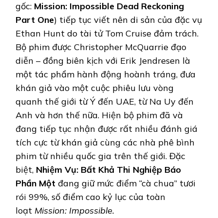
gốc:
Mission: Impossible Dead Reckoning
Part One
) tiếp tục viết nên di sản của đặc vụ
Ethan Hunt do tài tử Tom Cruise đảm trách.
Bộ phim được Christopher McQuarrie đạo
diễn – đồng biên kịch với Erik Jendresen là
một tác phẩm hành động hoành tráng, đưa
khán giả vào một cuộc phiêu lưu vòng
quanh thế giới từ Ý đến UAE, từ Na Uy đến
Anh và hơn thế nữa. Hiện bộ phim đã và
đang tiếp tục nhận được rất nhiều đánh giá
tích cực từ khán giả cùng các nhà phê bình
phim từ nhiều quốc gia trên thế giới. Đặc
biệt,
Nhiệm Vụ: Bất Khả Thi Nghiệp Báo
Phần Một
đang giữ mức điểm “cà chua” tươi
rói 99%, số điểm cao kỷ lục của toàn
loạt
Mission: Impossible.