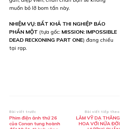
muốn bỏ lỡ bom tấn này.
NHIỆM VỤ: BẤT KHẢ THI NGHIỆP BÁO
PHẦN MỘT
(tựa gốc:
MISSION: IMPOSSIBLE
DEAD RECKONING PART ONE
) đang chiếu
tại rạp.
Điều
Bài viết trước
Bài viết tiếp theo
Phim điện ảnh thứ 26
LÂM VỸ DẠ THĂNG
hướng
của Conan tung hoành
HOA VỚI NỬA ĐỜI