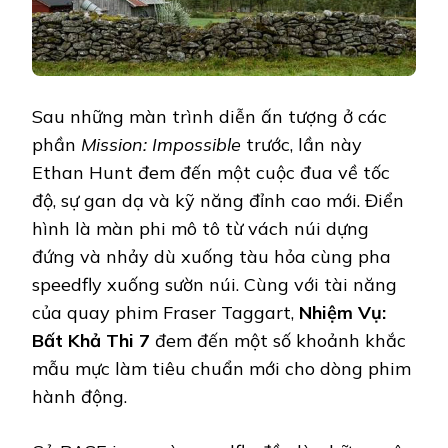
Sau những màn trình diễn ấn tượng ở các
phần
Mission: Impossible
trước, lần này
Ethan Hunt đem đến một cuộc đua về tốc
độ, sự gan dạ và kỹ năng đỉnh cao mới. Điển
hình là màn phi mô tô từ vách núi dựng
đứng và nhảy dù xuống tàu hỏa cùng pha
speedfly xuống sườn núi. Cùng với tài năng
của quay phim Fraser Taggart,
Nhiệm Vụ:
Bất Khả Thi 7
đem đến một số khoảnh khắc
mẫu mực làm tiêu chuẩn mới cho dòng phim
hành động.