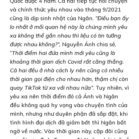
Quốc được 4 năm. Cả hai tiếp tục nói chuyện
và chính thức yêu nhau vào tháng 9/2021
cũng là dịp sinh nhật của Ngân
. “Điều bạn ấy
lo nhất ở mối quan hệ này là chúng mình yêu
xa không thể gần nhau thì liệu có tin tưởng
được nhau không?”,
Nguyễn Ánh chia sẻ,
“
Thời điểm hai đứa mình mới yêu cũng là
khoảng thời gian dịch Covid rất căng thẳng.
Cả hai đều ở nhà cách ly nên cũng có nhiều
thời gian gọi điện cho nhau hơn, thậm chị còn
quay TikTok từ xa với nhau nữa”.
Tuy nhiên, vì
yêu xa nên thời điểm đó cả Ánh và Ngân
đều không quá hy vọng vào chuyện tình của
mình, nhưng như duyên phận đã sắp đặt, khi
tình hình đại dịch đã giảm bớt thì Ngân bất
ngờ về nước. Vào thời gian này, cặp đôi cũng