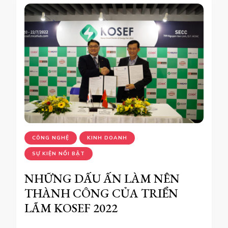
CÔNG NGHỆ
KINH DOANH
SỰ KIỆN NỔI BẬT
NHỮNG DẤU ẤN LÀM NÊN
THÀNH CÔNG CỦA TRIỂN
LÃM KOSEF 2022