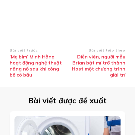
Điều
Bài viết trước
Bài viết tiếp theo
‘Mẹ bỉm’ Minh Hằng
Diễn viên, người mẫu
hướng
hoạt động nghệ thuật
Brian bật mí trở thành
bài
năng nổ sau khi công
Host một chương trình
bố có bầu
giải trí
viết
Bài viết được đề xuất