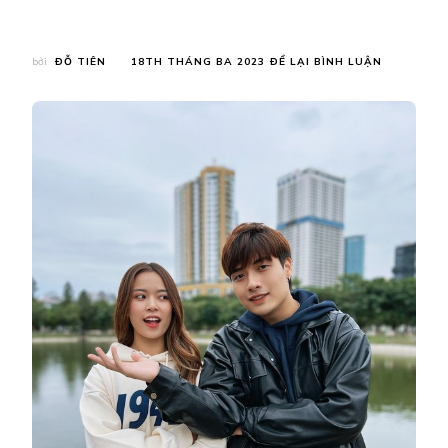
TẠI
bởi
ĐỖ TIÊN
18TH THÁNG BA 2023
ĐỂ LẠI BÌNH LUẬN
CHUYỆN
YÊU
XA
VIỆT
–
HÀN
CỰC
NGỌT
NGÀO
CỦA
CẶP
ĐÔI
HOT
TIKTOKER
NGUYỄN
ÁNH
–
NGÂN
BELLO