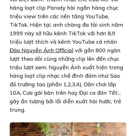
hàng loạt clip Parody hài ngắn hàng chục
triệu view trên các nền tảng YouTube,
TikTok. Hiện tại, anh chàng đa tài sinh năm
1999 này sở hữu kênh TikTok với hơn 8,9
triệu lượt thích và kênh YouTube cá nhân
Đào Nguyễn Ánh Official
với gần 800 ngàn
lượt theo dõi cùng những clip lên đến chục
triệu lượt xem. Nguyễn Ánh xuất hiện trong
hàng loạt clip nhạc chế đình đám như: Sao
đỏ trường tao (phần 1,2,3,4), Dân chơi lớp
10A, Cưa gái bàn trên hay Đại ca đón Tết…
gây ấn tượng bởi lối diễn xuất hài hước, trẻ
trung.