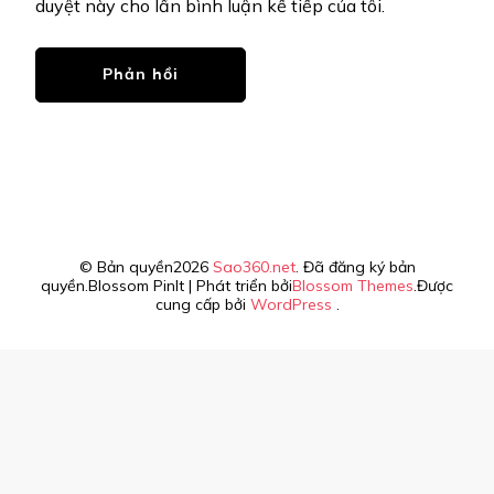
duyệt này cho lần bình luận kế tiếp của tôi.
© Bản quyền2026
Sao360.net
. Đã đăng ký bản
quyền.
Blossom PinIt | Phát triển bởi
Blossom Themes
.Được
cung cấp bởi
WordPress
.