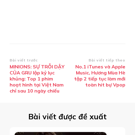
Điều
Bài viết trước
Bài viết tiếp theo
MINIONS: SỰ TRỖI DẬY
No.1 iTunes và Apple
hướng
CỦA GRU lập kỷ lục
Music, Hương Mùa Hè
bài
khủng: Top 1 phim
tập 2 tiếp tục làm mới
hoạt hình tại Việt Nam
toàn hit bự Vpop
viết
chỉ sau 10 ngày chiếu
Bài viết được đề xuất