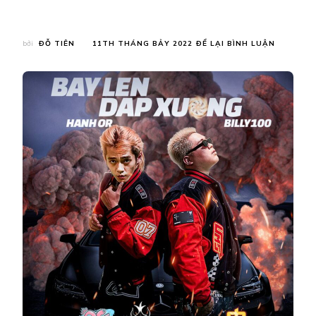
TẠI
bởi
ĐỖ TIÊN
11TH THÁNG BẢY 2022
ĐỂ LẠI BÌNH LUẬN
“KING
OF
RAP”
BILLY100
KẾT
HỢP
CỰC
CUỐN
CÙNG
“RAP
VIỆT”
HÀNH
OR
VỚI
“BAY
LÊN
ĐÁP
XUỐNG”