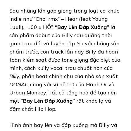
Sau những lần góp giọng trong loạt ca khúc
indie như “Chơi rmx” – Hear (feat Young
Luuli), “100 x HỔ”,
“Bay Lên Đáp Xuống”
là
sản phẩm debut của Billy sau quãng thời
gian trau dồi và luyện tập. So với những sản
phẩm trước, con track lần này Billy đã hoàn
toàn kiểm soát được tone giọng đặc biệt của
mình, cách xử lý vocal trau chuốt hơn của
Billy
, phần beat chỉnh chu của nhà sản xuất
DONAL
, cùng với sự hỗ trợ của Hành Or và
Urban Monkey. Tất cả tổng hoà để tạo nên
một
“Bay Lên Đáp Xuống”
rất khác lạ và
đậm chất Hip Hop.
Hình ảnh bay lên và đáp xuống mà Billy và