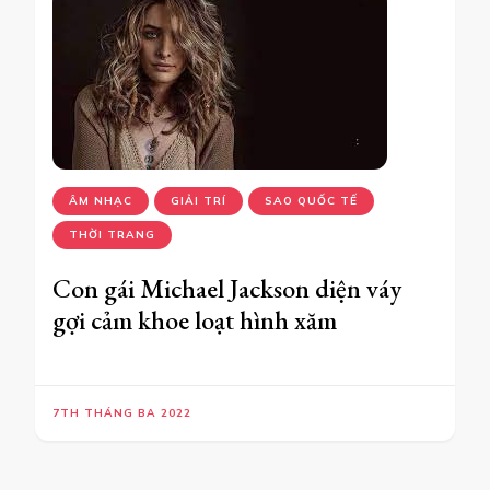
ÂM NHẠC
GIẢI TRÍ
SAO QUỐC TẾ
THỜI TRANG
Con gái Michael Jackson diện váy
gợi cảm khoe loạt hình xăm
7TH THÁNG BA 2022