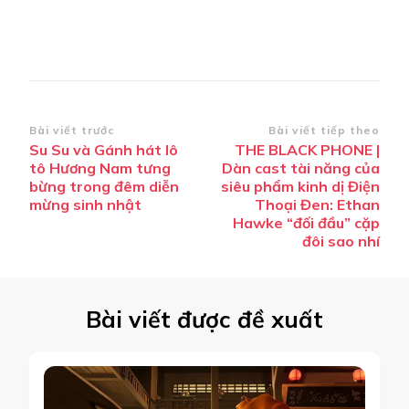
Điều
Bài viết trước
Bài viết tiếp theo
Su Su và Gánh hát lô
THE BLACK PHONE |
hướng
tô Hương Nam tưng
Dàn cast tài năng của
bài
bừng trong đêm diễn
siêu phẩm kinh dị Điện
mừng sinh nhật
Thoại Đen: Ethan
viết
Hawke “đối đầu” cặp
đôi sao nhí
Bài viết được đề xuất