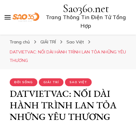
Sao360.net
Trang Thông Tin Điện Tử Tổng
Hợp
Trang chủ
GIẢI TRÍ
Sao Việt
DATVIETVAC: NỐI DÀI HÀNH TRÌNH LAN TỎA NHỮNG YÊU
THƯƠNG
ĐỜI SỐNG
GIẢI TRÍ
SAO VIỆT
DATVIETVAC: NỐI DÀI
HÀNH TRÌNH LAN TỎA
NHỮNG YÊU THƯƠNG