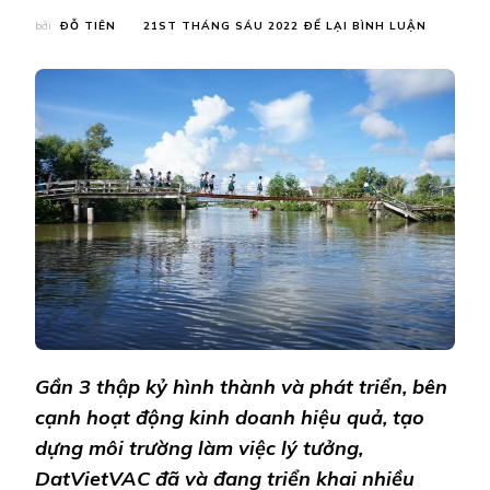
TẠI
bởi
ĐỖ TIÊN
21ST THÁNG SÁU 2022
ĐỂ LẠI BÌNH LUẬN
DATVIET
NỐI
DÀI
HÀNH
TRÌNH
LAN
TỎA
NHỮNG
YÊU
THƯƠNG
Gần 3 thập kỷ hình thành và phát triển, bên
cạnh hoạt động kinh doanh hiệu quả, tạo
dựng môi trường làm việc lý tưởng,
DatVietVAC đã và đang triển khai nhiều