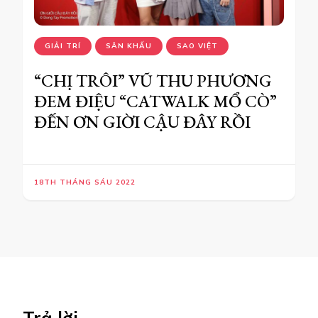
GIẢI TRÍ
SÂN KHẤU
SAO VIỆT
“CHỊ TRÔI” VŨ THU PHƯƠNG
ĐEM ĐIỆU “CATWALK MỔ CÒ”
ĐẾN ƠN GIỜI CẬU ĐÂY RỒI
18TH THÁNG SÁU 2022
Trả lời