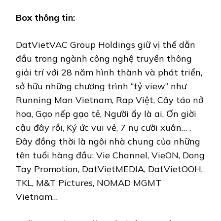
Box thông tin:
DatVietVAC Group Holdings giữ vị thế dẫn
đầu trong ngành công nghệ truyền thông
giải trí với 28 năm hình thành và phát triển,
sở hữu những chương trình “tỷ view” như
Running Man Vietnam, Rap Việt, Cây táo nở
hoa, Gạo nếp gạo tẻ, Người ấy là ai, Ơn giời
cậu đây rồi, Ký ức vui vẻ, 7 nụ cười xuân… .
Đây đồng thời là ngôi nhà chung của những
tên tuổi hàng đầu: Vie Channel, VieON, Dong
Tay Promotion, DatVietMEDIA, DatVietOOH,
TKL, M&T Pictures, NOMAD MGMT
Vietnam…