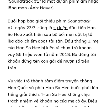
“Soundtrack #1” là một dự án phim âm nhạc
lãng mạn (Ảnh: Naver).
Buổi họp báo giới thiệu phim
Soundtrack
#1,
ngày 23/3, cũng là
sự kiện
đầu tiên Han
So Hee xuất hiện sau bê bối mẹ ruột bị tố
lừa đảo, chiếm đoạt tài sản. Đầu tháng 3, mẹ
của Han So Hee bị kiện vì chưa trả khoản
vay 85 triệu won từ năm 2018. Bà dùng tài
khoản đứng tên con gái để mượn số tiền
trên.
Vụ việc trở thành tâm điểm truyền thông
Hàn Quốc và phía Han So Hee buộc phải lên
tiếng giải thích: “Han So Hee không chịu
trách nhiệm về khoản nợ của mẹ cô ấy. Điều