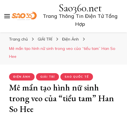
Sao360.net
Trang Thông Tin Điện Tử Tổng
Hợp
Trang chủ
GIẢI TRÍ
Điện Ảnh
Mê mẩn tạo hình nữ sinh trong veo của “tiểu tam” Han So
Hee
ĐIỆN ẢNH
GIẢI TRÍ
SAO QUỐC TẾ
Mê mẩn tạo hình nữ sinh
trong veo của “tiểu tam” Han
So Hee