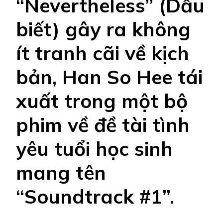
“Nevertheless” (Dẫu
biết) gây ra không
ít tranh cãi về kịch
bản, Han So Hee tái
xuất trong một bộ
phim về đề tài tình
yêu tuổi học sinh
mang tên
“Soundtrack #1”.