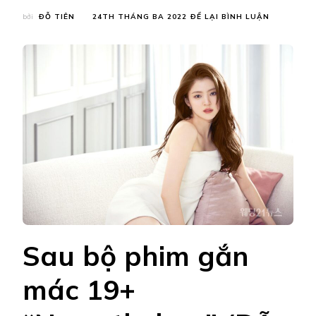
TẠI
bởi
ĐỖ TIÊN
24TH THÁNG BA 2022
ĐỂ LẠI BÌNH LUẬN
MÊ
MẨN
TẠO
HÌNH
NỮ
SINH
TRONG
VEO
CỦA
“TIỂU
TAM”
HAN
SO
HEE
Sau bộ phim gắn
mác 19+