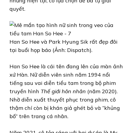
nhưng hiện tại, cô lựa chọn để bà tự giải
quyết.
Han So Hee và Park Hyung Sik rất đẹp đôi
tại buổi họp báo (Ảnh: Dispatch).
Han So Hee là cái tên đang lên của màn ảnh
xứ Hàn. Nữ diễn viên sinh năm 1994 nổi
tiếng sau vai diễn tiểu tam trong bộ phim
truyền hình
Thế giới hôn nhân
(năm 2020).
Nhờ diễn xuất thuyết phục trong phim, cô
thậm chí còn bị khán giả ghét bỏ và “khủng
bố” trên trang cá nhân.
Năm 2021, cô tỏa sáng với hai dự án là
My