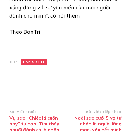
xứng đáng với sự yêu mến của mọi người
dành cho mình”, cô nói thêm.
Theo DanTri
THẺ:
HAN SO HEE
Điều
Bài viết trước
Bài viết tiếp theo
Vụ sao “Chiếc lá cuốn
Ngôi sao cưới 5 vợ tự
hướng
bay” tử nạn: Tìm thấy
nhận là người lãng
bài
người đánh cá là nhân
mạn, yêu hết mình