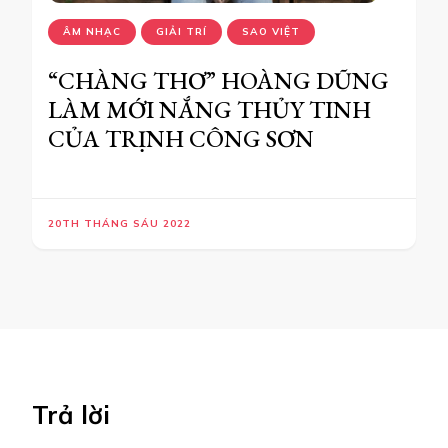
ÂM NHẠC
GIẢI TRÍ
SAO VIỆT
“CHÀNG THƠ” HOÀNG DŨNG
LÀM MỚI NẮNG THỦY TINH
CỦA TRỊNH CÔNG SƠN
20TH THÁNG SÁU 2022
Trả lời