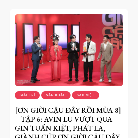
GIẢI TRÍ
SÂN KHẤU
SAO VIỆT
[ƠN GIỜI CẬU ĐÂY RỒI MÙA 8]
– TẬP 6: AVIN LU VƯỢT QUA
GIN TUẤN KIỆT, PHÁT LA,
GIÀNH CÚP ƠN GIỜI CẬU ĐÂY