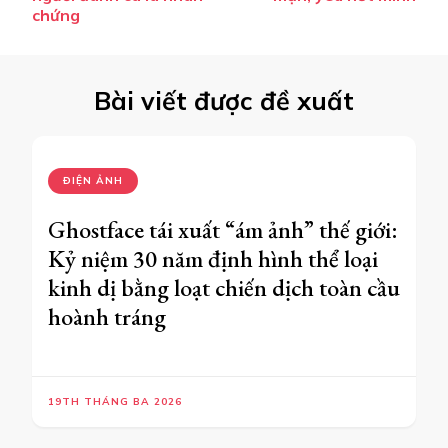
chứng
viết
Bài viết được đề xuất
ĐIỆN ẢNH
Ghostface tái xuất “ám ảnh” thế giới:
Kỷ niệm 30 năm định hình thể loại
kinh dị bằng loạt chiến dịch toàn cầu
hoành tráng
19TH THÁNG BA 2026