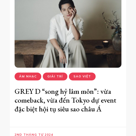
ÂM NHẠC
GIẢI TRÍ
SAO VIỆT
GREY D “song hỷ lâm môn”: vừa
comeback, vừa đến Tokyo dự event
đặc biệt hội tụ siêu sao châu Á
2ND THÁNG TƯ 2024