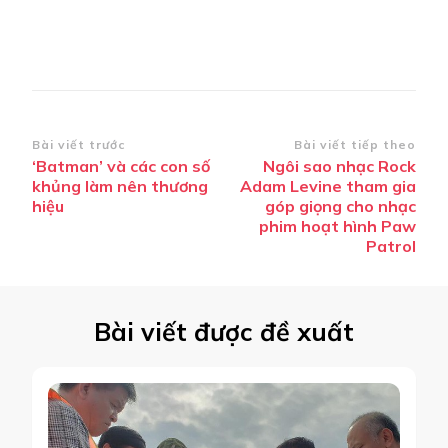
Điều
Bài viết trước
Bài viết tiếp theo
‘Batman’ và các con số
Ngôi sao nhạc Rock
hướng
khủng làm nên thương
Adam Levine tham gia
bài
hiệu
góp giọng cho nhạc
phim hoạt hình Paw
viết
Patrol
Bài viết được đề xuất