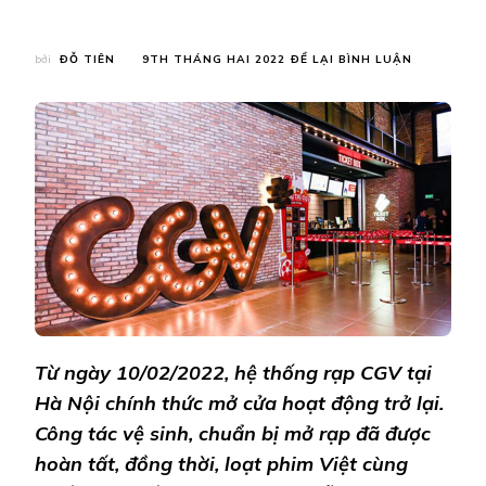
TẠI
bởi
ĐỖ TIÊN
9TH THÁNG HAI 2022
ĐỂ LẠI BÌNH LUẬN
RẠP
CHIẾU
PHIM
CGV
TẠI
HÀ
NỘI
HOẠT
ĐỘNG
TRỞ
LẠI
TỪ
NGÀY
10/2
Từ ngày 10/02/2022, hệ thống rạp CGV tại
Hà Nội chính thức mở cửa hoạt động trở lại.
Công tác vệ sinh, chuẩn bị mở rạp đã được
hoàn tất, đồng thời, loạt phim Việt cùng