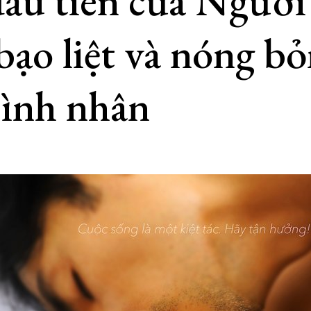
đầu tiên của Người
bạo liệt và nóng b
ình nhân