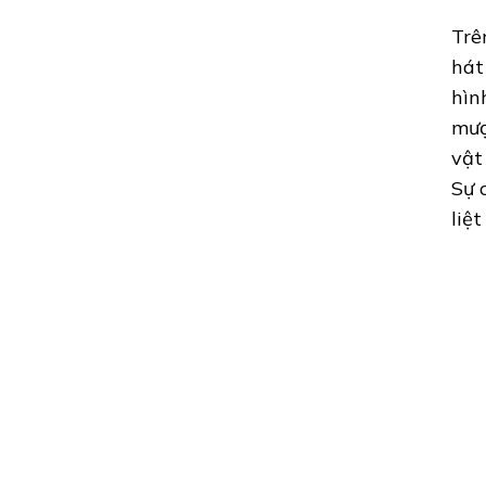
Trê
hát
hìn
mượ
vật
Sự 
liệ