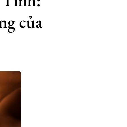
 Tình:
ỏng của