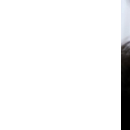
TÌNH:
BI
KỊCH
BẠO
LIỆT
VÀ
NÓNG
BỎNG
CỦA
NHỮNG
TÌNH
NHÂN