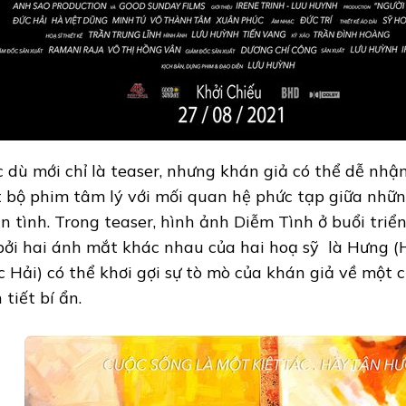
 dù mới chỉ là teaser, nhưng khán giả có thể dễ nhậ
 bộ phim tâm lý với mối quan hệ phức tạp giữa nhữ
n tình. Trong teaser, hình ảnh Diễm Tình ở buổi triể
 bởi hai ánh mắt khác nhau của hai hoạ sỹ là Hưng (
c Hải) có thể khơi gợi sự tò mò của khán giả về một 
 tiết bí ẩn.