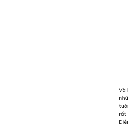
Và 
nhữ
tuô
rất
Diễ