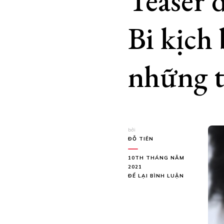
Teaser 
Bi kịch 
những t
bởi
ĐỖ TIÊN
10TH THÁNG NĂM
2021
TẠI
ĐỂ LẠI BÌNH LUẬN
TEASER
ĐẦU
TIÊN
CỦA
NGƯỜI