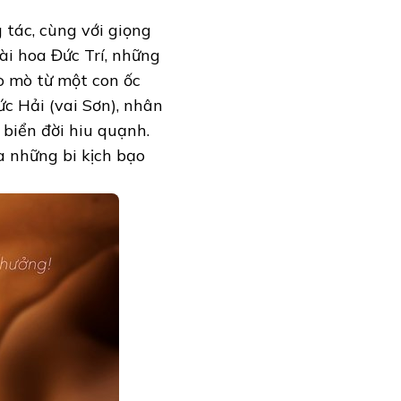
 tác, cùng với giọng
ài hoa Đức Trí, những
ò mò từ một con ốc
c Hải (vai Sơn), nhân
 biển đời hiu quạnh.
a những bi kịch bạo