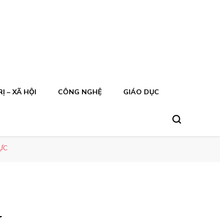
Ị – XÃ HỘI
CÔNG NGHỆ
GIÁO DỤC
ỰC