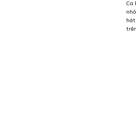
Ca 
nhó
hát
trê