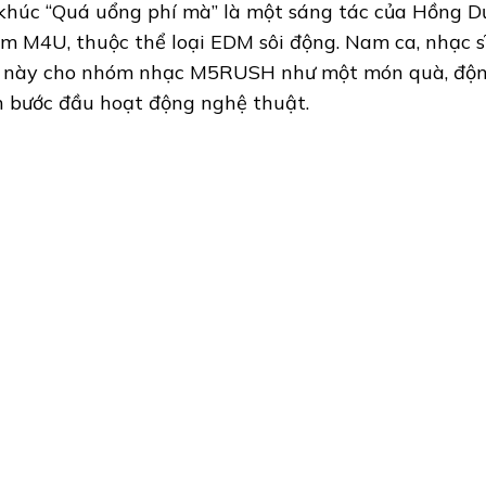
khúc “Quá uổng phí mà” là một sáng tác của Hồng D
m M4U, thuộc thể loại EDM sôi động. Nam ca, nhạc sĩ
 này cho nhóm nhạc M5RUSH như một món quà, động
n bước đầu hoạt động nghệ thuật.