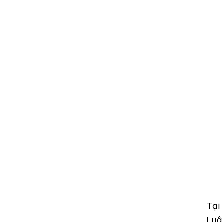
Tại
Luâ