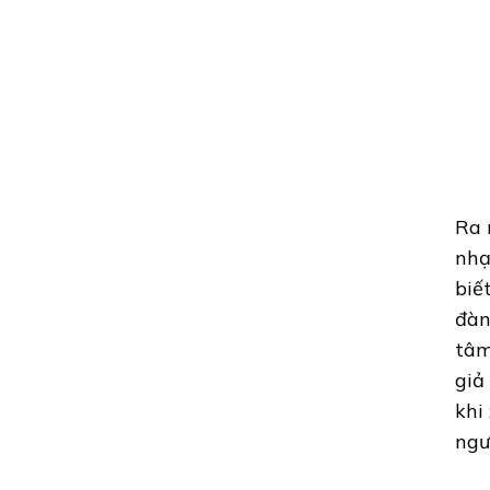
Ra 
nhạ
biế
đàn
tâm
giả
khi
ngư