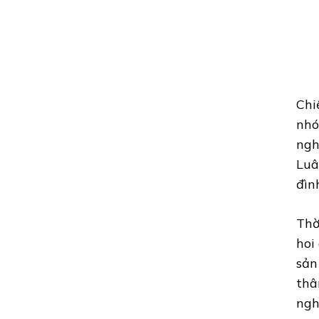
Chi
nhó
ngh
Luâ
đìn
Thờ
hoi
sản
thâ
ngh