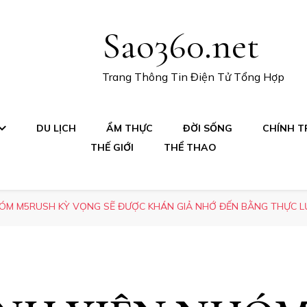
Sao360.net
Trang Thông Tin Điện Tử Tổng Hợp
DU LỊCH
ẨM THỰC
ĐỜI SỐNG
CHÍNH TR
THẾ GIỚI
THỂ THAO
HÓM M5RUSH KỲ VỌNG SẼ ĐƯỢC KHÁN GIẢ NHỚ ĐẾN BẰNG THỰC L