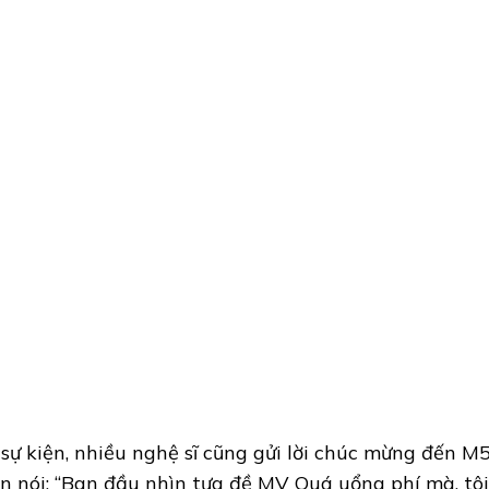
 sự kiện, nhiều nghệ sĩ cũng gửi lời chúc mừng đến
n nói: “Ban đầu nhìn tựa đề MV Quá uổng phí mà, tôi