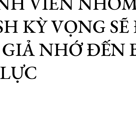
NH VIÊN NHÓ
H KỲ VỌNG SẼ
GIẢ NHỚ ĐẾN 
 LỰC