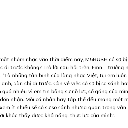
mắt nhóm nhạc vào thời điểm này, M5RUSH có sợ bị 
c đi trước không? Trả lời câu hỏi trên, Finn – trưở
t: “Là những tân binh của làng nhạc Việt, tụi em luôn 
 anh, đàn chị đi trước. Còn về việc có sợ bị so sánh 
 quá nhiều vì em tin bằng sự nỗ lực, cố gắng của mì
 đón nhận. Mỗi cá nhân hay tập thể đều mang một mà
 xem ít nhiều sẽ có sự so sánh nhưng quan trọng vẫn
ời khác thấy được khả năng, thực lực của mình”.