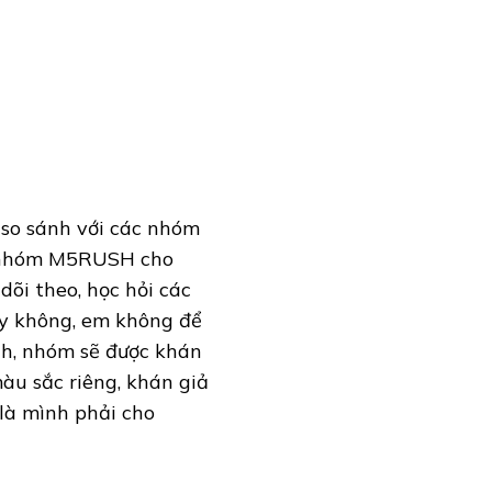
so sánh với các nhóm
ng nhóm M5RUSH cho
dõi theo, học hỏi các
hay không, em không để
nh, nhóm sẽ được khán
u sắc riêng, khán giả
 là mình phải cho