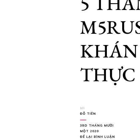
5 THÀ
M5RUS
KHÁN 
THỰC
bởi
ĐỖ TIÊN
3RD THÁNG MƯỜI
MỘT 2020
TẠI
ĐỂ LẠI BÌNH LUẬN