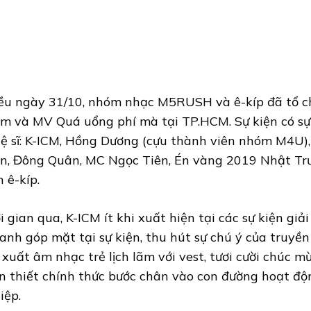
ều ngày 31/10, nhóm nhạc M5RUSH và ê-kíp đã tổ c
m và MV Quá uổng phí mà tại TP.HCM. Sự kiện có sự
ệ sĩ: K-ICM, Hồng Dương (cựu thành viên nhóm M4U)
n, Đông Quân, MC Ngọc Tiên, Én vàng 2019 Nhật Trư
h ê-kíp.
i gian qua, K-ICM ít khi xuất hiện tại các sự kiện giải
 anh góp mặt tại sự kiện, thu hút sự chú ý của truyền
 xuất âm nhạc trẻ lịch lãm với vest, tươi cười chúc 
n thiết chính thức bước chân vào con đường hoạt đ
iệp.