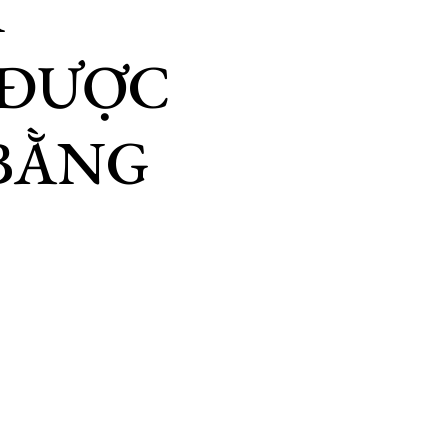
M
 ĐƯỢC
BẰNG