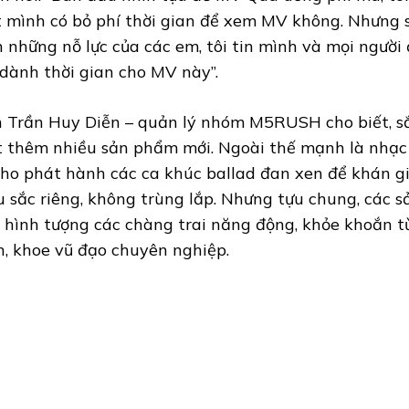
t mình có bỏ phí thời gian để xem MV không. Nhưng 
n những nỗ lực của các em, tôi tin mình và mọi ngườ
 dành thời gian cho MV này”.
 Trần Huy Diễn – quản lý nhóm M5RUSH cho biết, sắp
 thêm nhiều sản phẩm mới. Ngoài thế mạnh là nhạc
cho phát hành các ca khúc ballad đan xen để khán g
 sắc riêng, không trùng lắp. Nhưng tựu chung, các 
 hình tượng các chàng trai năng động, khỏe khoắn t
h, khoe vũ đạo chuyên nghiệp.