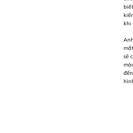
biế
kiế
khi
Anh
mắt
sẽ 
màu
đến
hìn