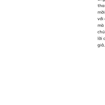
tha
mời
với
mà 
chú
lời
giả