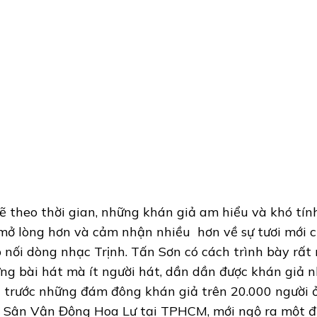
lẽ theo thời gian, những khán giả am hiểu và khó tí
mở lòng hơn và cảm nhận nhiều hơn về sự tươi mới c
p nối dòng nhạc Trịnh. Tấn Sơn có cách trình bày rất
ng bài hát mà ít người hát, dần dần được khán giả n
 trước những đám đông khán giả trên 20.000 người
 Sân Vận Động Hoa Lư tại TPHCM, mới ngộ ra một đ