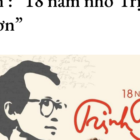
 : “18 năm nhớ Tr
ơn”