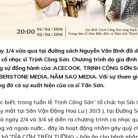
y 1/4 vừa qua tại đường sách Nguyễn Văn Bình đã d
 cố nhạc sĩ Trịnh Công Sơn. Chương trình do gia đình
g sự đồng hành của :ACECOOK, TRỊNH CÔNG SƠN 
ERSTONE MEDIA, NĂM SAO MEDIA. Với sự tham gia 
ng đó có sự xuất hiện của ca sĩ Tấn Sơn.
c biết, trong tuần lễ Trịnh Công Sơn” tổ chức tại Sà
y mất tại Sân Vận Động Hoa Lư ( 30/3 ), tại Đường Sá
 là ngày 2/4 và 3/4 sẽ diễn ra chương trình ca nhạc q
ng và ngoài nước… đây là hoạt động nhằm gây quỹ c
 hộ “DĨA CƠM TRÊN TƯỜNG – bữa ăn cho bệnh nhân 