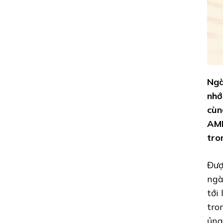
Ngà
nhớ
cùn
AMB
tro
Đượ
ngà
tới
tro
ủng