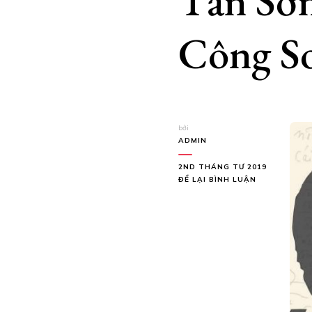
Tấn Sơn
Công S
bởi
ADMIN
2ND THÁNG TƯ 2019
TẠI
ĐỂ LẠI BÌNH LUẬN
TẤN
SƠN
:
“18
NĂM
NHỚ
TRỊNH
CÔNG
SƠN”