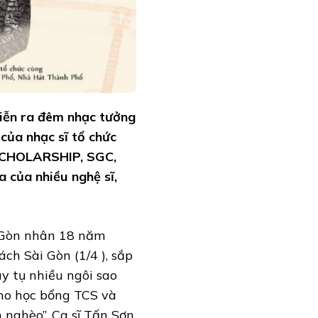
iễn ra đêm nhạc tưởng
 của nhạc sĩ tổ chức
SCHOLARSHIP, SGC,
của nhiều nghệ sĩ,
i Gòn nhân 18 năm
ch Sài Gòn (1/4 ), sắp
uy tụ nhiều ngôi sao
ho học bổng TCS và
nghèo”. Ca sĩ Tấn Sơn