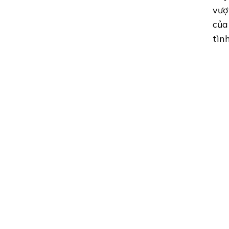
vượ
của
tìn