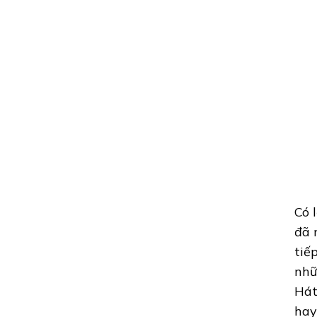
Có 
đã 
tiế
nhữ
Hát
hay