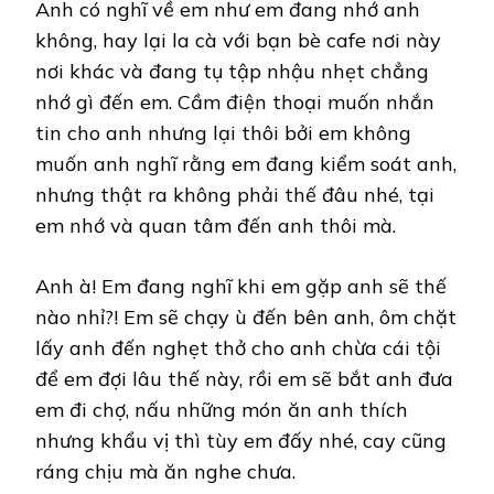
Anh có nghĩ về em như em đang nhớ anh
không, hay lại la cà với bạn bè cafe nơi này
nơi khác và đang tụ tập nhậu nhẹt chẳng
nhớ gì đến em. Cầm điện thoại muốn nhắn
tin cho anh nhưng lại thôi bởi em không
muốn anh nghĩ rằng em đang kiểm soát anh,
nhưng thật ra không phải thế đâu nhé, tại
em nhớ và quan tâm đến anh thôi mà.
Anh à! Em đang nghĩ khi em gặp anh sẽ thế
nào nhỉ?! Em sẽ chạy ù đến bên anh, ôm chặt
lấy anh đến nghẹt thở cho anh chừa cái tội
để em đợi lâu thế này, rồi em sẽ bắt anh đưa
em đi chợ, nấu những món ăn anh thích
nhưng khẩu vị thì tùy em đấy nhé, cay cũng
ráng chịu mà ăn nghe chưa.