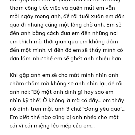
tham công tiếc việc và quên mất em vẫn
mỗi ngày mong anh, để rồi tuổi xuân em dần
qua đi nhưng cũng một lòng chờ anh. Em sẽ
đền anh bằng cách đưa em đến những nơi
em thích mà thời gian qua em không dám
đến một mình, vì đến đó em sẽ thấy mình cô
đơn lắm, như thế em sẽ ghét anh nhiều hơn.
Khi gặp anh em sẽ cho mắt mình nhìn anh
chằm chằm mà không sợ anh nhìn lại, để rồi
anh nói: “Bộ mặt anh dính gì hay sao em
nhìn kỹ thế”, Ờ không, à mà có đấy… em thấy
nó dính trên mặt anh 3 chữ: “Đáng yêu quá”…
Em biết thế nào cũng bị anh nhéo cho một
cái vì cái miệng lẻo mép của em…