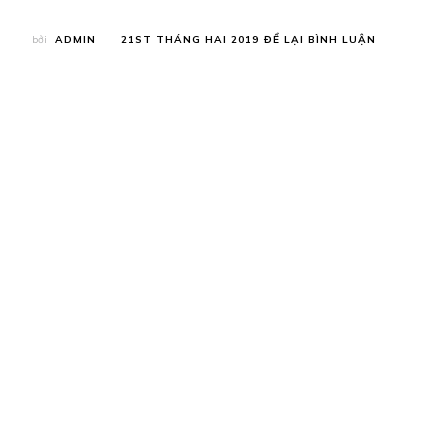
TẠI
bởi
ADMIN
21ST THÁNG HAI 2019
ĐỂ LẠI BÌNH LUẬN
THÚY
AN
–
Á
HẬU
VIỆT
NAM
TOÀN
THẾ
GIỚI
VÀ
NHỮNG
CHIA
SẺ
VỀ
TÌNH
YÊU