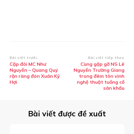
Điều
Bài viết trước
Bài viết tiếp theo
Cặp đôi MC Như
Cùng gặp gỡ NS Lê
hướng
Nguyễn – Quang Quý
Nguyễn Trường Giang
bài
rộn ràng đón Xuân Kỷ
trong đêm tôn vinh
Hợi
nghệ thuật tuồng cổ
viết
sân khấu
Bài viết được đề xuất