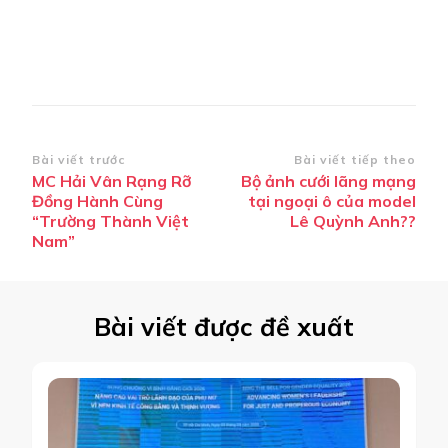
Điều
Bài viết trước
Bài viết tiếp theo
MC Hải Vân Rạng Rỡ
Bộ ảnh cưới lãng mạng
hướng
Đồng Hành Cùng
tại ngoại ô của model
bài
“Trường Thành Việt
Lê Quỳnh Anh??
Nam”
viết
Bài viết được đề xuất