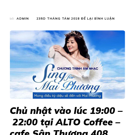
TẠI
bởi
ADMIN
23RD THÁNG TÁM 2018
ĐỂ LẠI BÌNH LUẬN
MC
ĐỖ
PHƯƠNG
THẢO,
CA
SĨ
LÂM
HỮU
NGHỊ
TỔ
CHỨC
ĐÊM
NHẠC
TỪ
THIỆN:
SING
Chủ nhật vào lúc 19:00 –
FOR
MAI
22:00 tại ALTO Coffee –
PHƯƠNG
cafe Sân Thượng 408