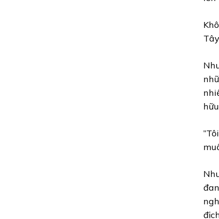
Khô
Tây
Như
nhữ
nhi
hữu
”Tô
muố
Như
đan
ngh
địc