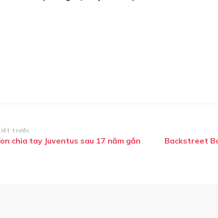
ều
viết trước
fon chia tay Juventus sau 17 năm gắn
Backstreet Boy
ướng
i
ết