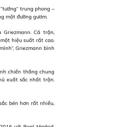
 “tướng” trung phong –
bằng một đường gươm.
 Griezmann. Cả trận,
một hiệu suất rất cao.
 mình”, Griezmann bình
iành chiến thắng chung
hủ xuất sắc nhất trận.
sắc bén hơn rất nhiều,
016 với Real Madrid,