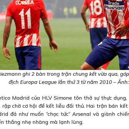
iezmann ghi 2 bàn trong trận chung kết vừa qua, góp 
địch Europa League lần thứ 3 từ năm 2010 – Ản
etico Madrid của HLV Simone tôn thờ sự thực dụng,
h rập chờ cơ hội để kết liễu đối thủ. Hai trận bán kết
rid đá như muốn “chọc tức” Arsenal và giành chiế
ến thắng nhẹ nhàng mà lạnh lùng.