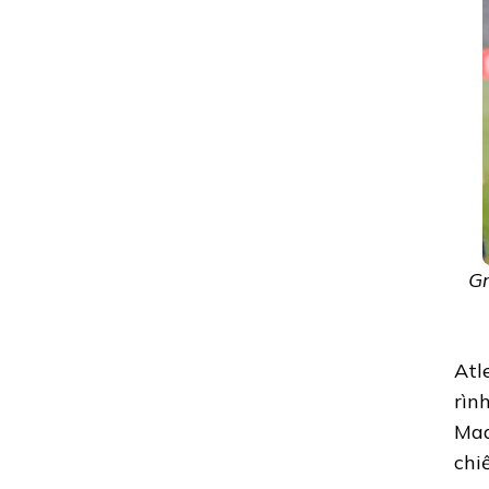
Gr
Atl
rìn
Mad
chi