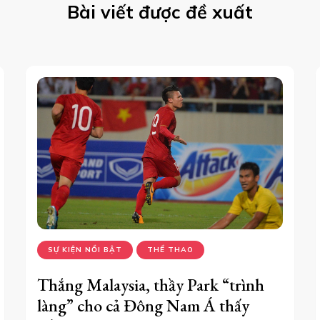
Bài viết được đề xuất
SỰ KIỆN NỔI BẬT
THỂ THAO
Thắng Malaysia, thầy Park “trình
làng” cho cả Đông Nam Á thấy