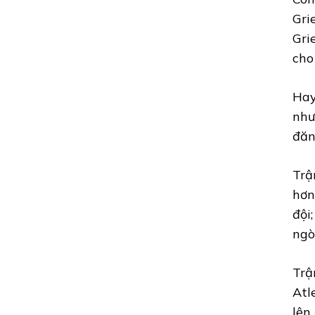
Gri
Gri
cho
Hay
như
đăn
Trậ
hơn
đội
ngò
Trậ
Atl
lên