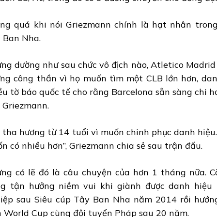
ng quá khi nói Griezmann chính là hạt nhân trong 
 Ban Nha.
ng dường như sau chức vô địch nào, Atletico Madrid 
ng công thần vì họ muốn tìm một CLB lớn hơn, dan
ều tờ báo quốc tế cho rằng Barcelona sẵn sàng chi h
 Griezmann.
i tha hương từ 14 tuổi vì muốn chinh phục danh hiệu.
n có nhiều hơn”, Griezmann chia sẻ sau trận đấu.
ng có lẽ đó là câu chuyện của hơn 1 tháng nữa. C
g tận hưởng niềm vui khi giành được danh hiệu l
iệp sau Siêu cúp Tây Ban Nha năm 2014 rồi hướng
h World Cup cùng đội tuyển Pháp sau 20 năm.