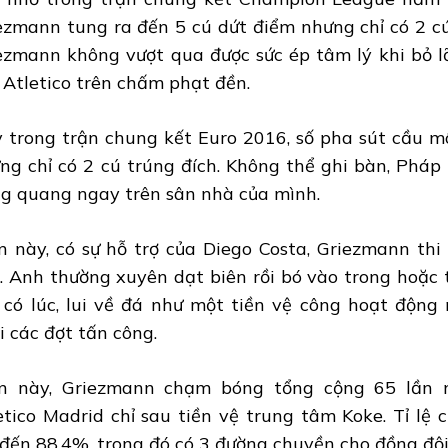
ezmann tung ra đến 5 cú dứt điểm nhưng chỉ có 2 cú
ezmann không vượt qua được sức ép tâm lý khi bỏ lỡ
 Atletico trên chấm phạt đền.
 trong trận chung kết Euro 2016, số pha sút cầu m
ng chỉ có 2 cú trúng đích. Không thể ghi bàn, Phá
g quang ngay trên sân nhà của mình.
n này, có sự hỗ trợ của Diego Costa, Griezmann thi
. Anh thường xuyên dạt biên rồi bó vào trong hoặc
; có lúc, lui về đá như một tiền vệ công hoạt độn
i các đợt tấn công.
n này, Griezmann chạm bóng tổng cộng 65 lần 
etico Madrid chỉ sau tiền vệ trung tâm Koke. Tỉ lệ
 đến 88,4%, trong đó có 3 đường chuyền cho đồng đội