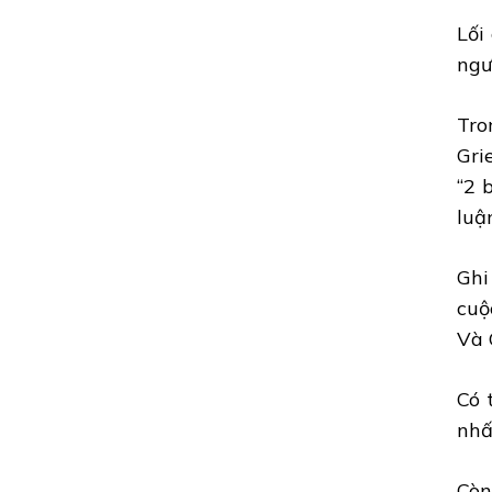
Lối
ngư
Tro
Gri
“2 
luậ
Ghi
cuộ
Và 
Có 
nhấ
Còn