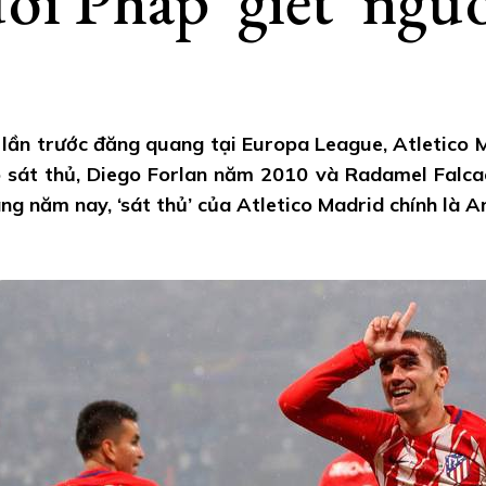
ời Pháp 'giết' ngư
 lần trước đăng quang tại Europa League, Atletico 
 sát thủ, Diego Forlan năm 2010 và Radamel Falc
ng năm nay, ‘sát thủ’ của Atletico Madrid chính là 