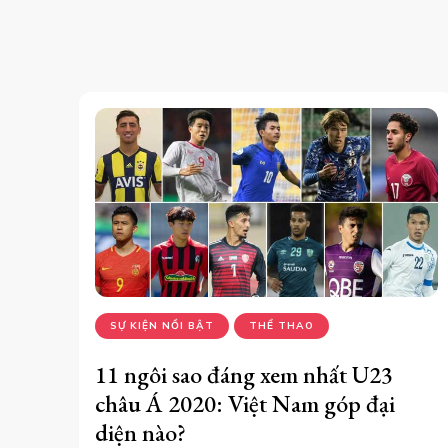
SỰ KIỆN NỔI BẬT
THỂ THAO
11 ngôi sao đáng xem nhất U23
châu Á 2020: Việt Nam góp đại
diện nào?