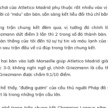
 chơi của Atletico Madrid phụ thuộc rất nhiều vào vị
ời có “máu” săn bàn, sẵn sàng kết liễu đối thủ chỉ 
ng trận chung kết đêm qua, vị tướng đó chính là
ezmann dứt điểm 3 lần thì 2 trong số đó thành bàn, 
bàn thắng của tôi đến từ sự tự tin và máu lạnh của
n sau trận đấu về cú đúp trong trận chung kết.
 hai bàn vào lưới Marseille giúp Atletico Madrid g
c 3-0, không nghi ngờ gì, chính Griezmann là cầu t
Griezmann được chấm 9,1/10 điểm.
thể thấy, “đường gươm” của cầu thủ người Pháp đã 
t là trong những trận cầu lớn.
 nhớ trong trận chung kết Champion League năm 2