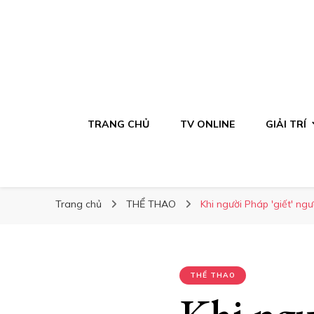
TRANG CHỦ
TV ONLINE
GIẢI TRÍ
Trang chủ
THỂ THAO
Khi người Pháp 'giết' ng
THỂ THAO