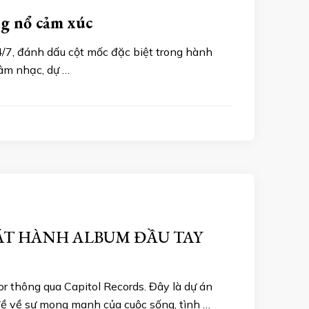
ng nổ cảm xúc
7, đánh dấu cột mốc đặc biệt trong hành
 âm nhạc, dự …
ÁT HÀNH ALBUM ĐẦU TAY
r thông qua Capitol Records. Đây là dự án
 đề về sự mong manh của cuộc sống, tình …