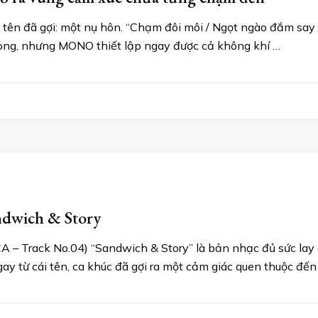
n đã gợi: một nụ hôn. “Chạm đôi môi / Ngọt ngào đắm say qu
dòng, nhưng MONO thiết lập ngay được cả không khí …
ndwich & Story
– Track No.04) “Sandwich & Story” là bản nhạc đủ sức lay đ
ay từ cái tên, ca khúc đã gợi ra một cảm giác quen thuộc đến 