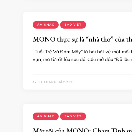
ÂM NHẠC
SAO VIỆT
MONO thực sự là “nhà thơ” của th
“Tuổi Trẻ Và Đám Mây” là bài hát về một mối 
vụn, mà từ rất lâu sau đó. Câu mở đầu “Đã lâ
12TH THÁNG BẢY 2026
ÂM NHẠC
SAO VIỆT
Mặt tối của MONO: Chạm Tình mở