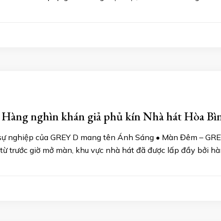
àng nghìn khán giả phủ kín Nhà hát Hòa Bình,
ng sự nghiệp của GREY D mang tên Ánh Sáng • Màn Đêm – GRE
từ trước giờ mở màn, khu vực nhà hát đã được lấp đầy bởi h