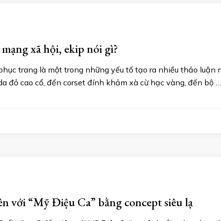
ạng xã hội, ekip nói gì?
ục trang là một trong những yếu tố tạo ra nhiều thảo luận 
a đỏ cao cổ, đến corset đính khảm xà cừ hạc vàng, đến bộ …
n với “Mỹ Điệu Ca” bằng concept siêu lạ