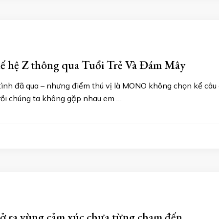
ế hệ Z thông qua Tuổi Trẻ Và Đám Mây
tình đã qua – nhưng điểm thú vị là MONO không chọn kể câu c
u rồi chúng ta không gặp nhau em …
 ra vùng cảm xúc chưa từng chạm đến