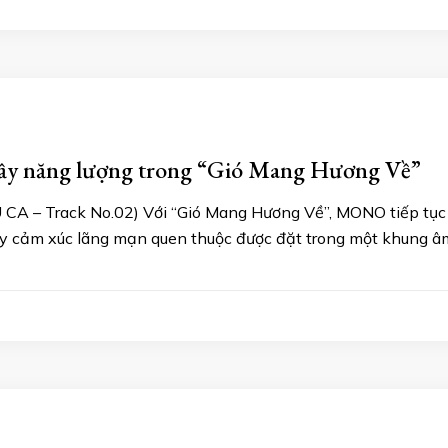
đầy năng lượng trong “Gió Mang Hương Về”
A – Track No.02) Với “Gió Mang Hương Về”, MONO tiếp tục 
này cảm xúc lãng mạn quen thuộc được đặt trong một khung â