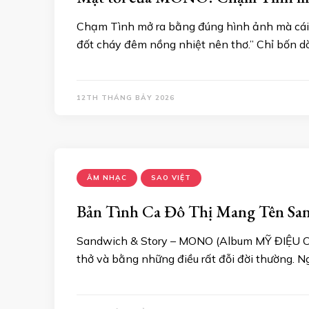
Chạm Tình mở ra bằng đúng hình ảnh mà cái tê
đốt cháy đêm nồng nhiệt nên thơ.” Chỉ bốn 
12TH THÁNG BẢY 2026
ÂM NHẠC
SAO VIỆT
Bản Tình Ca Đô Thị Mang Tên Sa
Sandwich & Story – MONO (Album MỸ ĐIỆU CA 
thở và bằng những điều rất đỗi đời thường. Ng