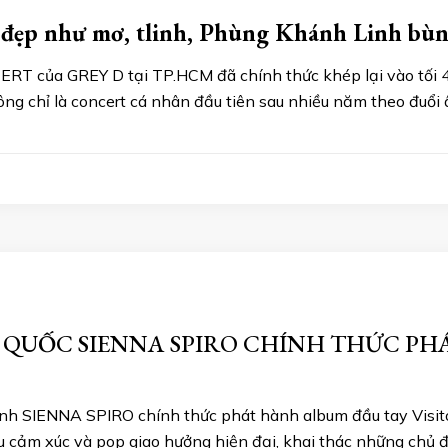
 đẹp như mơ, tlinh, Phùng Khánh Linh bù
 của GREY D tại TP.HCM đã chính thức khép lại vào tối 4/
ông chỉ là concert cá nhân đầu tiên sau nhiều năm theo đuổi
QUỐC SIENNA SPIRO CHÍNH THỨC PH
Anh SIENNA SPIRO chính thức phát hành album đầu tay Visito
iàu cảm xúc và pop giao hưởng hiện đại, khai thác những chủ