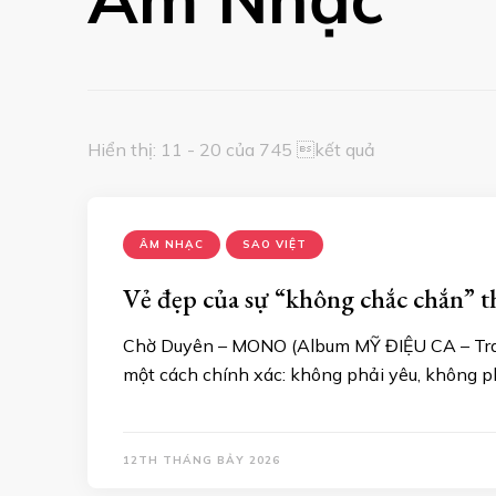
Hiển thị: 11 - 20 của 745 kết quả
ÂM NHẠC
SAO VIỆT
Vẻ đẹp của sự “không chắc chắn”
Chờ Duyên – MONO (Album MỸ ĐIỆU CA – Track
một cách chính xác: không phải yêu, không ph
12TH THÁNG BẢY 2026