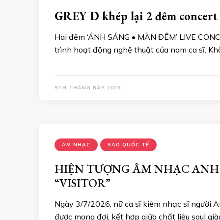
GREY D khép lại 2 đêm concert
Hai đêm ‘ÁNH SÁNG • MÀN ĐÊM’ LIVE CONCERT
trình hoạt động nghệ thuật của nam ca sĩ. Kh
9TH THÁNG BẢY 2026
ÂM NHẠC
SAO QUỐC TẾ
HIỆN TƯỢNG ÂM NHẠC ANH 
“VISITOR”
Ngày 3/7/2026, nữ ca sĩ kiêm nhạc sĩ người 
được mong đợi, kết hợp giữa chất liệu soul g