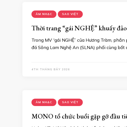
ÂM NHẠC
SAO VIỆT
Thời trang “gái NGHỆ” khuấy đảo m
Trong MV “gái NGHỆ” của Hương Tràm, phần ph
đá Sông Lam Nghệ An (SLNA) phối cùng bốt d
4TH THÁNG BẢY 2026
ÂM NHẠC
SAO VIỆT
MONO tổ chức buổi gặp gỡ đầu tiê