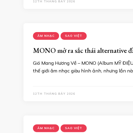
12TH THÁNG BẢY 2026
ÂM NHẠC
SAO VIỆT
MONO mở ra sắc thái alternative 
Gió Mang Hương Về – MONO (Album MỸ ĐIỆU C
thế giới âm nhạc giàu hình ảnh, nhưng lần 
12TH THÁNG BẢY 2026
ÂM NHẠC
SAO VIỆT